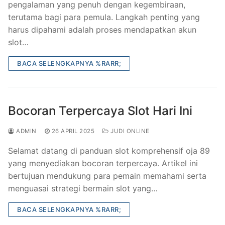
pengalaman yang penuh dengan kegembiraan,
terutama bagi para pemula. Langkah penting yang
harus dipahami adalah proses mendapatkan akun
slot…
BACA SELENGKAPNYA %RARR;
Bocoran Terpercaya Slot Hari Ini
ADMIN
26 APRIL 2025
JUDI ONLINE
Selamat datang di panduan slot komprehensif oja 89
yang menyediakan bocoran terpercaya. Artikel ini
bertujuan mendukung para pemain memahami serta
menguasai strategi bermain slot yang…
BACA SELENGKAPNYA %RARR;