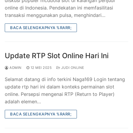
diskusi populer mcdbola slot di kalangan penjudi
online di Indonesia. Pendekatan ini memfasilitasi
transaksi menggunakan pulsa, menghindari…
BACA SELENGKAPNYA %RARR;
Update RTP Slot Online Hari Ini
ADMIN
12 MEI 2025
JUDI ONLINE
Selamat datang di info terkini Naga169 Login tentang
update rtp hari ini dalam konteks permainan slot
online. Persepsi mengenai RTP (Return to Player)
adalah elemen…
BACA SELENGKAPNYA %RARR;