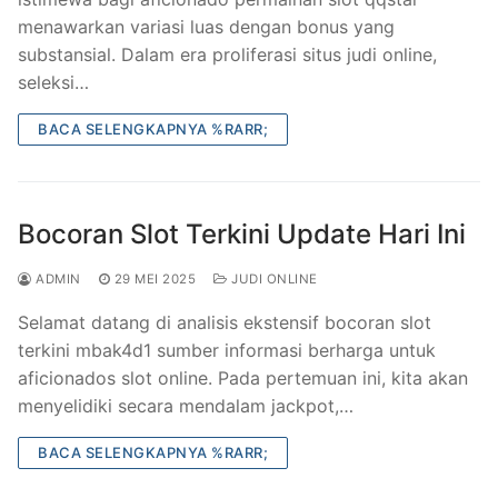
menawarkan variasi luas dengan bonus yang
substansial. Dalam era proliferasi situs judi online,
seleksi…
BACA SELENGKAPNYA %RARR;
Bocoran Slot Terkini Update Hari Ini
ADMIN
29 MEI 2025
JUDI ONLINE
Selamat datang di analisis ekstensif bocoran slot
terkini mbak4d1 sumber informasi berharga untuk
aficionados slot online. Pada pertemuan ini, kita akan
menyelidiki secara mendalam jackpot,…
BACA SELENGKAPNYA %RARR;