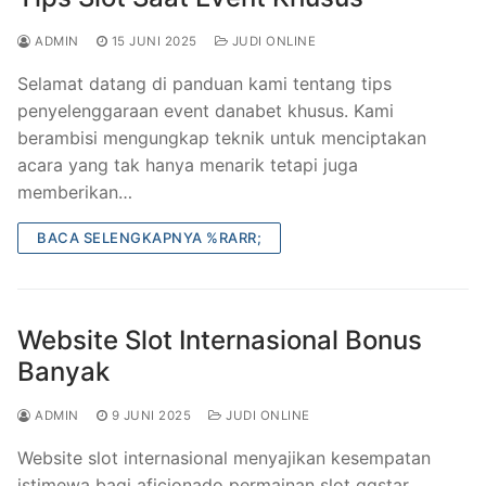
ADMIN
15 JUNI 2025
JUDI ONLINE
Selamat datang di panduan kami tentang tips
penyelenggaraan event danabet khusus. Kami
berambisi mengungkap teknik untuk menciptakan
acara yang tak hanya menarik tetapi juga
memberikan…
BACA SELENGKAPNYA %RARR;
Website Slot Internasional Bonus
Banyak
ADMIN
9 JUNI 2025
JUDI ONLINE
Website slot internasional menyajikan kesempatan
istimewa bagi aficionado permainan slot qqstar