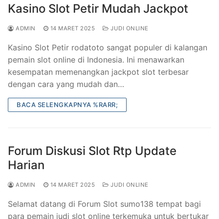
Kasino Slot Petir Mudah Jackpot
ADMIN
14 MARET 2025
JUDI ONLINE
Kasino Slot Petir rodatoto sangat populer di kalangan
pemain slot online di Indonesia. Ini menawarkan
kesempatan memenangkan jackpot slot terbesar
dengan cara yang mudah dan…
BACA SELENGKAPNYA %RARR;
Forum Diskusi Slot Rtp Update
Harian
ADMIN
14 MARET 2025
JUDI ONLINE
Selamat datang di Forum Slot sumo138 tempat bagi
para pemain judi slot online terkemuka untuk bertukar