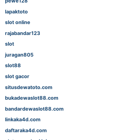
pewe128
lapaktoto
slot online
rajabandar123
slot
juragan805
slot88
slot gacor
situsdewatoto.com
bukadewaslot88.com
bandardewaslot88.com
linkaka4d.com
daftaraka4d.com