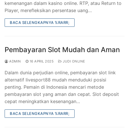
kemenangan dalam kasino online. RTP, atau Return to
Player, merefleksikan persentase uang…
BACA SELENGKAPNYA %RARR;
Pembayaran Slot Mudah dan Aman
ADMIN
16 APRIL 2025
JUDI ONLINE
Dalam dunia perjudian online, pembayaran slot link
alternatif livesport88 mudah menduduki posisi
penting. Pemain di Indonesia mencari metode
pembayaran slot yang aman dan cepat. Slot deposit
cepat meningkatkan kesenangan…
BACA SELENGKAPNYA %RARR;