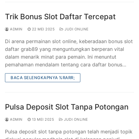
Trik Bonus Slot Daftar Tercepat
ADMIN
22 MEI 2025
JUDI ONLINE
Di arena permainan slot online, keberadaan bonus slot
daftar grab89 yang menguntungkan berperan vital
dalam menarik minat para pemain. Ini menuntut
pemahaman mendalam tentang cara daftar bonus…
BACA SELENGKAPNYA %RARR;
Pulsa Deposit Slot Tanpa Potongan
ADMIN
13 MEI 2025
JUDI ONLINE
Pulsa deposit slot tanpa potongan telah menjadi topik