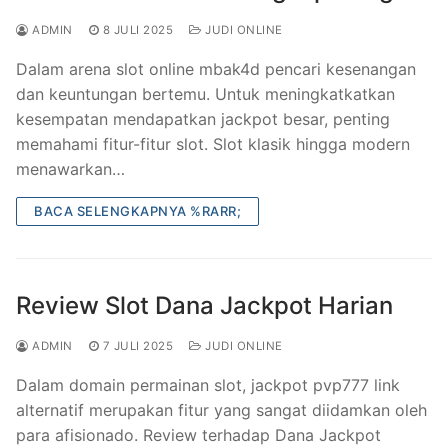
ADMIN
8 JULI 2025
JUDI ONLINE
Dalam arena slot online mbak4d pencari kesenangan
dan keuntungan bertemu. Untuk meningkatkatkan
kesempatan mendapatkan jackpot besar, penting
memahami fitur-fitur slot. Slot klasik hingga modern
menawarkan…
BACA SELENGKAPNYA %RARR;
Review Slot Dana Jackpot Harian
ADMIN
7 JULI 2025
JUDI ONLINE
Dalam domain permainan slot, jackpot pvp777 link
alternatif merupakan fitur yang sangat diidamkan oleh
para afisionado. Review terhadap Dana Jackpot