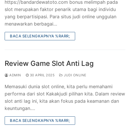
https://bandardewatoto.com bonus melimpah pada
slot merupakan faktor penarik utama bagi individu
yang berpartisipasi. Para situs judi online unggulan
menawarkan berbagai…
BACA SELENGKAPNYA %RARR;
Review Game Slot Anti Lag
ADMIN
30 APRIL 2025
JUDI ONLINE
Memasuki dunia slot online, kita perlu memahami
performa dari slot Kakakjudi pilihan kita. Dalam review
slot anti lag ini, kita akan fokus pada keamanan dan
keuntungan.…
BACA SELENGKAPNYA %RARR;