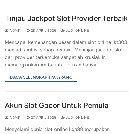
Tinjau Jackpot Slot Provider Terbaik
ADMIN
28 APRIL 2025
JUDI ONLINE
Mencapai kemenangan besar dalam slot online jkt303
menjadi ambisi setiap pemain. Meninjau jackpot slot
dari provider terkemuka sangatlah krusial. Ini
memungkinkan Anda untuk bukan hanya…
BACA SELENGKAPNYA %RARR;
Akun Slot Gacor Untuk Pemula
ADMIN
27 APRIL 2025
JUDI ONLINE
Menyelami dunia slot online liga89 merupakan