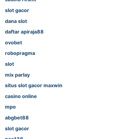
slot gacor
dana slot
daftar apiraja88
ovobet
robopragma
slot
mix parlay
situs slot gacor maxwin
casino online
mpo
abgbet88
slot gacor