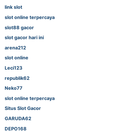
link slot
slot online terpercaya
slot88 gacor
slot gacor hari ini
arena212
slot online
Leci123
republik62
Neko77
slot online terpercaya
Situs Slot Gacor
GARUDA62
DEPO168