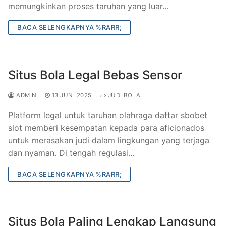
memungkinkan proses taruhan yang luar…
BACA SELENGKAPNYA %RARR;
Situs Bola Legal Bebas Sensor
ADMIN
13 JUNI 2025
JUDI BOLA
Platform legal untuk taruhan olahraga daftar sbobet
slot memberi kesempatan kepada para aficionados
untuk merasakan judi dalam lingkungan yang terjaga
dan nyaman. Di tengah regulasi…
BACA SELENGKAPNYA %RARR;
Situs Bola Paling Lengkap Langsung