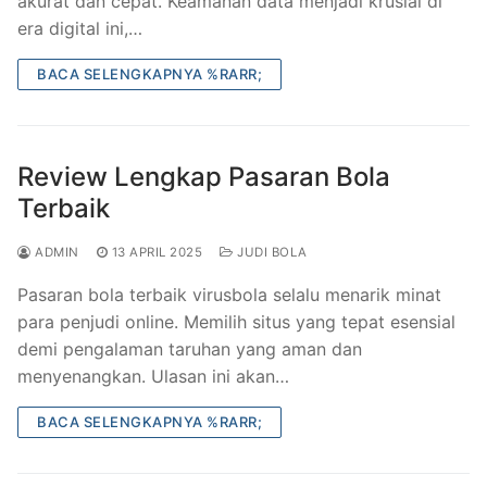
akurat dan cepat. Keamanan data menjadi krusial di
era digital ini,…
BACA SELENGKAPNYA %RARR;
Review Lengkap Pasaran Bola
Terbaik
ADMIN
13 APRIL 2025
JUDI BOLA
Pasaran bola terbaik virusbola selalu menarik minat
para penjudi online. Memilih situs yang tepat esensial
demi pengalaman taruhan yang aman dan
menyenangkan. Ulasan ini akan…
BACA SELENGKAPNYA %RARR;