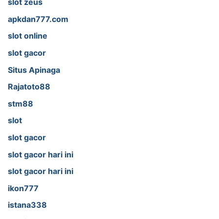
slot zeus
apkdan777.com
slot online
slot gacor
Situs Apinaga
Rajatoto88
stm88
slot
slot gacor
slot gacor hari ini
slot gacor hari ini
ikon777
istana338