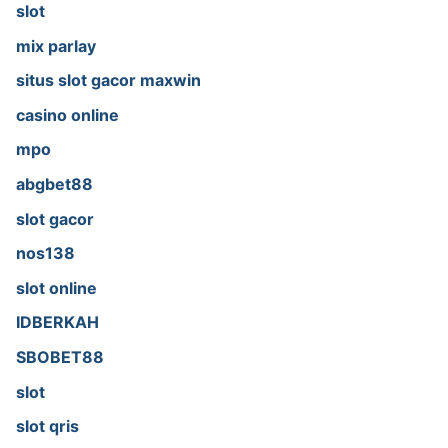
slot
mix parlay
situs slot gacor maxwin
casino online
mpo
abgbet88
slot gacor
nos138
slot online
IDBERKAH
SBOBET88
slot
slot qris