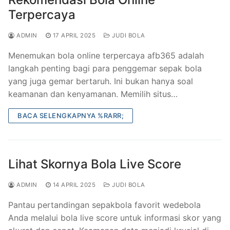
Terpercaya
ADMIN
17 APRIL 2025
JUDI BOLA
Menemukan bola online terpercaya afb365 adalah
langkah penting bagi para penggemar sepak bola
yang juga gemar bertaruh. Ini bukan hanya soal
keamanan dan kenyamanan. Memilih situs…
BACA SELENGKAPNYA %RARR;
Lihat Skornya Bola Live Score
ADMIN
14 APRIL 2025
JUDI BOLA
Pantau pertandingan sepakbola favorit wedebola
Anda melalui bola live score untuk informasi skor yang