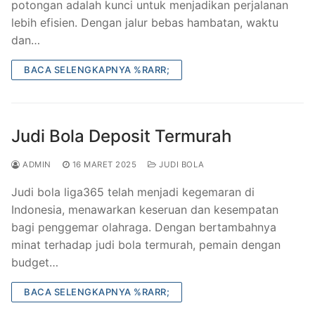
potongan adalah kunci untuk menjadikan perjalanan
lebih efisien. Dengan jalur bebas hambatan, waktu
dan…
BACA SELENGKAPNYA %RARR;
Judi Bola Deposit Termurah
ADMIN
16 MARET 2025
JUDI BOLA
Judi bola liga365 telah menjadi kegemaran di
Indonesia, menawarkan keseruan dan kesempatan
bagi penggemar olahraga. Dengan bertambahnya
minat terhadap judi bola termurah, pemain dengan
budget…
BACA SELENGKAPNYA %RARR;