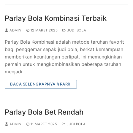
Parlay Bola Kombinasi Terbaik
ADMIN
12 MARET 2025
JUDI BOLA
Parlay Bola Kombinasi adalah metode taruhan favorit
bagi penggemar sepak judi bola, berkat kemampuan
memberikan keuntungan berlipat. Ini memungkinkan
pemain untuk mengkombinasikan beberapa taruhan
menjadi…
BACA SELENGKAPNYA %RARR;
Parlay Bola Bet Rendah
ADMIN
11 MARET 2025
JUDI BOLA