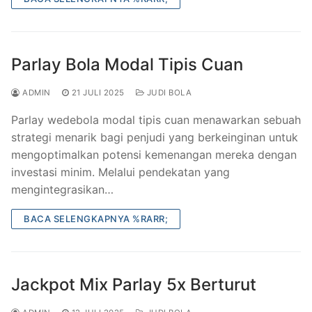
Parlay Bola Modal Tipis Cuan
ADMIN
21 JULI 2025
JUDI BOLA
Parlay wedebola modal tipis cuan menawarkan sebuah
strategi menarik bagi penjudi yang berkeinginan untuk
mengoptimalkan potensi kemenangan mereka dengan
investasi minim. Melalui pendekatan yang
mengintegrasikan…
BACA SELENGKAPNYA %RARR;
Jackpot Mix Parlay 5x Berturut