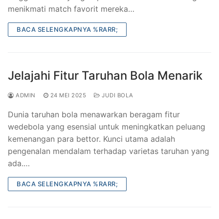
menikmati match favorit mereka…
BACA SELENGKAPNYA %RARR;
Jelajahi Fitur Taruhan Bola Menarik
ADMIN
24 MEI 2025
JUDI BOLA
Dunia taruhan bola menawarkan beragam fitur
wedebola yang esensial untuk meningkatkan peluang
kemenangan para bettor. Kunci utama adalah
pengenalan mendalam terhadap varietas taruhan yang
ada.…
BACA SELENGKAPNYA %RARR;