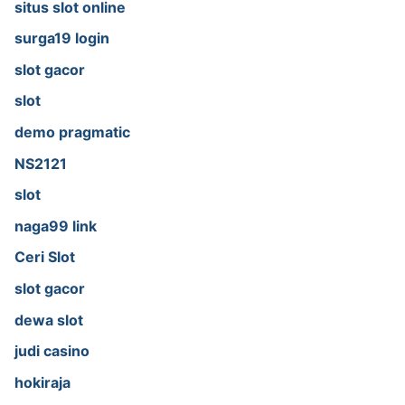
situs slot online
surga19 login
slot gacor
slot
demo pragmatic
NS2121
slot
naga99 link
Ceri Slot
slot gacor
dewa slot
judi casino
hokiraja