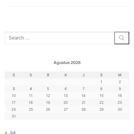
Cari:
Agustus 2026
S
S
R
K
J
S
M
1
2
3
4
5
6
7
8
9
10
11
12
13
14
15
16
17
18
19
20
21
22
23
24
25
26
27
28
29
30
31
« Jul