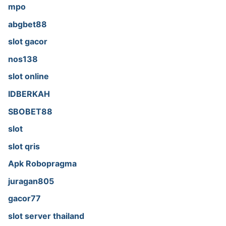
mpo
abgbet88
slot gacor
nos138
slot online
IDBERKAH
SBOBET88
slot
slot qris
Apk Robopragma
juragan805
gacor77
slot server thailand