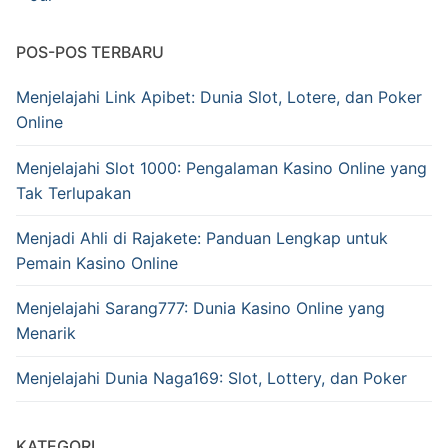
POS-POS TERBARU
Menjelajahi Link Apibet: Dunia Slot, Lotere, dan Poker
Online
Menjelajahi Slot 1000: Pengalaman Kasino Online yang
Tak Terlupakan
Menjadi Ahli di Rajakete: Panduan Lengkap untuk
Pemain Kasino Online
Menjelajahi Sarang777: Dunia Kasino Online yang
Menarik
Menjelajahi Dunia Naga169: Slot, Lottery, dan Poker
KATEGORI