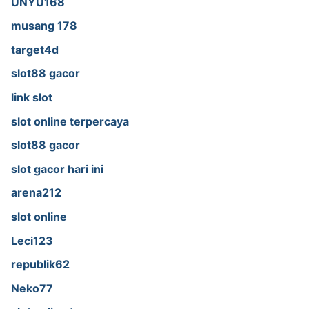
UNYU168
musang 178
target4d
slot88 gacor
link slot
slot online terpercaya
slot88 gacor
slot gacor hari ini
arena212
slot online
Leci123
republik62
Neko77