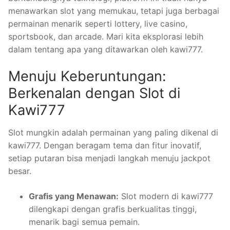
menawarkan slot yang memukau, tetapi juga berbagai
permainan menarik seperti lottery, live casino,
sportsbook, dan arcade. Mari kita eksplorasi lebih
dalam tentang apa yang ditawarkan oleh kawi777.
Menuju Keberuntungan:
Berkenalan dengan Slot di
Kawi777
Slot mungkin adalah permainan yang paling dikenal di
kawi777. Dengan beragam tema dan fitur inovatif,
setiap putaran bisa menjadi langkah menuju jackpot
besar.
Grafis yang Menawan:
Slot modern di kawi777
dilengkapi dengan grafis berkualitas tinggi,
menarik bagi semua pemain.