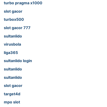
turbo pragma x1000
slot gacor
turbox500
slot gacor 777
sultanlido
virusbola
liga365
sultanlido login
sultanlido
sultanlido
slot gacor
target4d
mpo slot