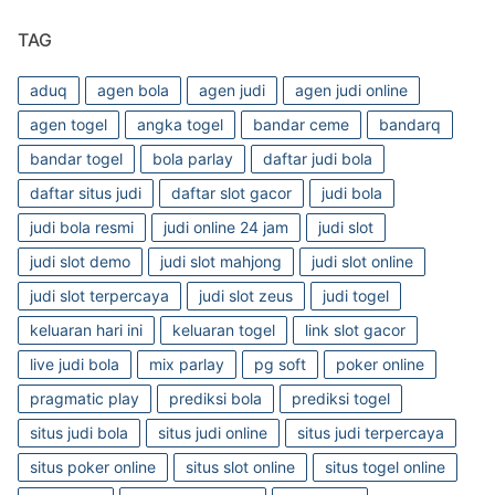
TAG
aduq
agen bola
agen judi
agen judi online
agen togel
angka togel
bandar ceme
bandarq
bandar togel
bola parlay
daftar judi bola
daftar situs judi
daftar slot gacor
judi bola
judi bola resmi
judi online 24 jam
judi slot
judi slot demo
judi slot mahjong
judi slot online
judi slot terpercaya
judi slot zeus
judi togel
keluaran hari ini
keluaran togel
link slot gacor
live judi bola
mix parlay
pg soft
poker online
pragmatic play
prediksi bola
prediksi togel
situs judi bola
situs judi online
situs judi terpercaya
situs poker online
situs slot online
situs togel online