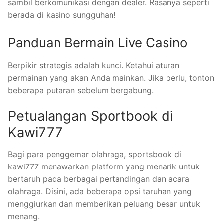
sambil berkomunikasi dengan dealer. Rasanya seperti
berada di kasino sungguhan!
Panduan Bermain Live Casino
Berpikir strategis adalah kunci. Ketahui aturan
permainan yang akan Anda mainkan. Jika perlu, tonton
beberapa putaran sebelum bergabung.
Petualangan Sportbook di
Kawi777
Bagi para penggemar olahraga, sportsbook di
kawi777 menawarkan platform yang menarik untuk
bertaruh pada berbagai pertandingan dan acara
olahraga. Disini, ada beberapa opsi taruhan yang
menggiurkan dan memberikan peluang besar untuk
menang.