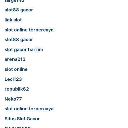
slot88 gacor
link slot
slot online terpercaya
slot88 gacor
slot gacor hari ini
arena212
slot online
Leci123
republik62
Neko77
slot online terpercaya
Situs Slot Gacor