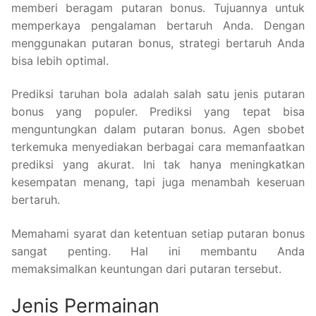
memberi beragam putaran bonus. Tujuannya untuk
memperkaya pengalaman bertaruh Anda. Dengan
menggunakan putaran bonus, strategi bertaruh Anda
bisa lebih optimal.
Prediksi taruhan bola adalah salah satu jenis putaran
bonus yang populer. Prediksi yang tepat bisa
menguntungkan dalam putaran bonus. Agen sbobet
terkemuka menyediakan berbagai cara memanfaatkan
prediksi yang akurat. Ini tak hanya meningkatkan
kesempatan menang, tapi juga menambah keseruan
bertaruh.
Memahami syarat dan ketentuan setiap putaran bonus
sangat penting. Hal ini membantu Anda
memaksimalkan keuntungan dari putaran tersebut.
Jenis Permainan