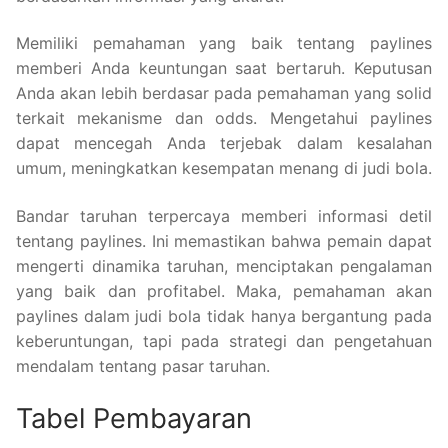
Memiliki pemahaman yang baik tentang paylines
memberi Anda keuntungan saat bertaruh. Keputusan
Anda akan lebih berdasar pada pemahaman yang solid
terkait mekanisme dan odds. Mengetahui paylines
dapat mencegah Anda terjebak dalam kesalahan
umum, meningkatkan kesempatan menang di judi bola.
Bandar taruhan terpercaya memberi informasi detil
tentang paylines. Ini memastikan bahwa pemain dapat
mengerti dinamika taruhan, menciptakan pengalaman
yang baik dan profitabel. Maka, pemahaman akan
paylines dalam judi bola tidak hanya bergantung pada
keberuntungan, tapi pada strategi dan pengetahuan
mendalam tentang pasar taruhan.
Tabel Pembayaran