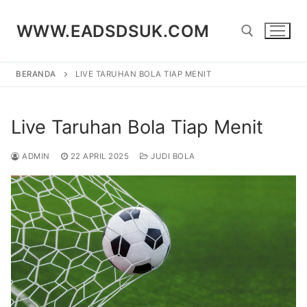
Lompat
ke
WWW.EADSDSUK.COM
konten
BERANDA
LIVE TARUHAN BOLA TIAP MENIT
Cari:
Live Taruhan Bola Tiap Menit
ADMIN
22 APRIL 2025
JUDI BOLA