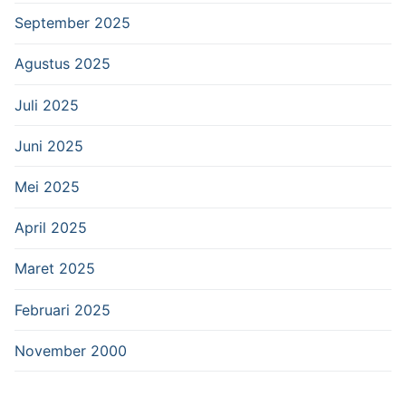
September 2025
Agustus 2025
Juli 2025
Juni 2025
Mei 2025
April 2025
Maret 2025
Februari 2025
November 2000