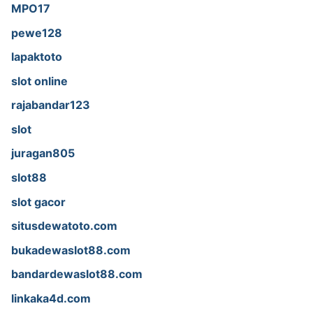
MPO17
pewe128
lapaktoto
slot online
rajabandar123
slot
juragan805
slot88
slot gacor
situsdewatoto.com
bukadewaslot88.com
bandardewaslot88.com
linkaka4d.com