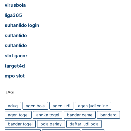
virusbola
liga365
sultanlido login
sultanlido
sultanlido
slot gacor
target4d
mpo slot
TAG
aduq
agen bola
agen judi
agen judi online
agen togel
angka togel
bandar ceme
bandarq
bandar togel
bola parlay
daftar judi bola