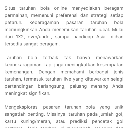
Situs taruhan bola online menyediakan beragam
permainan, memenuhi preferensi dan strategi setiap
petaruh. Keberagaman pasaran taruhan bola
memungkinkan Anda menemukan taruhan ideal. Mulai
dari 1X2, over/under, sampai handicap Asia, pilihan
tersedia sangat beragam.
Taruhan bola terbaik tak hanya menawarkan
keanekaragaman, tapi juga meningkatkan kesempatan
kemenangan. Dengan memahami berbagai jenis
taruhan, termasuk taruhan live yang ditawarkan selagi
pertandingan berlangsung, peluang menang Anda
meningkat signifikan.
Mengeksplorasi pasaran taruhan bola yang unik
sangatlah penting. Misalnya, taruhan pada jumlah gol,
kartu kuning/merah, atau prediksi pencetak gol