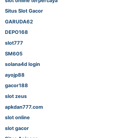
slot online terpercaya
Situs Slot Gacor
GARUDA62
DEPO168
slot777
SM605
solana4d login
ayojp88
gacor188
slot zeus
apkdan777.com
slot online
slot gacor