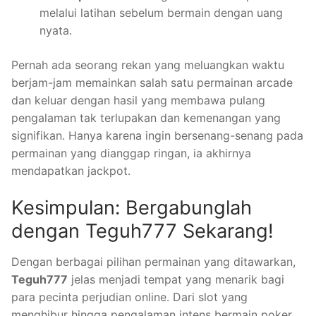
melalui latihan sebelum bermain dengan uang
nyata.
Pernah ada seorang rekan yang meluangkan waktu
berjam-jam memainkan salah satu permainan arcade
dan keluar dengan hasil yang membawa pulang
pengalaman tak terlupakan dan kemenangan yang
signifikan. Hanya karena ingin bersenang-senang pada
permainan yang dianggap ringan, ia akhirnya
mendapatkan jackpot.
Kesimpulan: Bergabunglah
dengan Teguh777 Sekarang!
Dengan berbagai pilihan permainan yang ditawarkan,
Teguh777
jelas menjadi tempat yang menarik bagi
para pecinta perjudian online. Dari slot yang
menghibur hingga pengalaman intens bermain poker