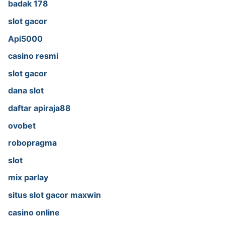
badak 178
slot gacor
Api5000
casino resmi
slot gacor
dana slot
daftar apiraja88
ovobet
robopragma
slot
mix parlay
situs slot gacor maxwin
casino online