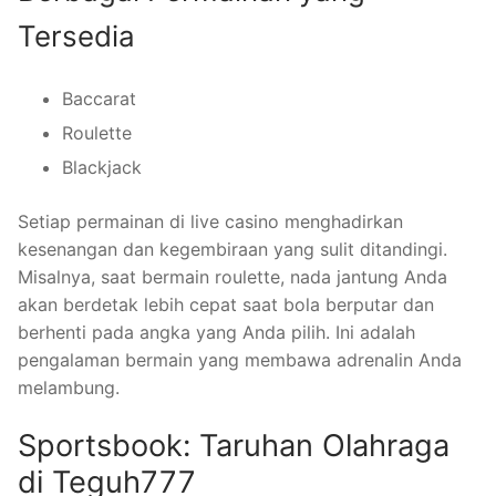
Tersedia
Baccarat
Roulette
Blackjack
Setiap permainan di live casino menghadirkan
kesenangan dan kegembiraan yang sulit ditandingi.
Misalnya, saat bermain roulette, nada jantung Anda
akan berdetak lebih cepat saat bola berputar dan
berhenti pada angka yang Anda pilih. Ini adalah
pengalaman bermain yang membawa adrenalin Anda
melambung.
Sportsbook: Taruhan Olahraga
di Teguh777