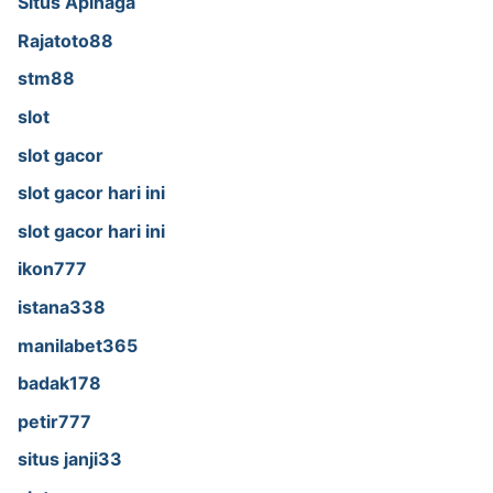
Situs Apinaga
Rajatoto88
stm88
slot
slot gacor
slot gacor hari ini
slot gacor hari ini
ikon777
istana338
manilabet365
badak178
petir777
situs janji33