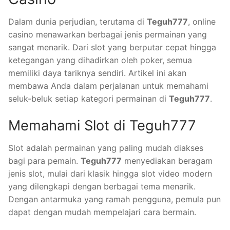
Dalam dunia perjudian, terutama di
Teguh777
, online
casino menawarkan berbagai jenis permainan yang
sangat menarik. Dari slot yang berputar cepat hingga
ketegangan yang dihadirkan oleh poker, semua
memiliki daya tariknya sendiri. Artikel ini akan
membawa Anda dalam perjalanan untuk memahami
seluk-beluk setiap kategori permainan di
Teguh777
.
Memahami Slot di Teguh777
Slot adalah permainan yang paling mudah diakses
bagi para pemain.
Teguh777
menyediakan beragam
jenis slot, mulai dari klasik hingga slot video modern
yang dilengkapi dengan berbagai tema menarik.
Dengan antarmuka yang ramah pengguna, pemula pun
dapat dengan mudah mempelajari cara bermain.