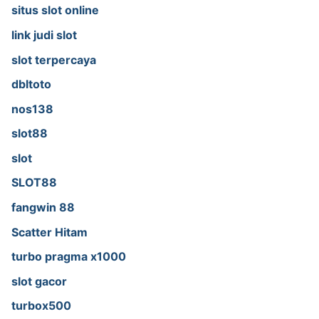
situs slot online
link judi slot
slot terpercaya
dbltoto
nos138
slot88
slot
SLOT88
fangwin 88
Scatter Hitam
turbo pragma x1000
slot gacor
turbox500