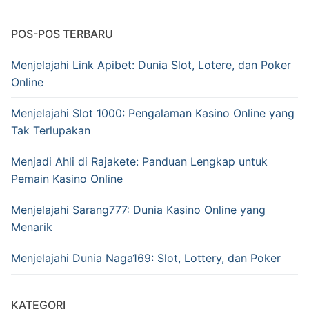
POS-POS TERBARU
Menjelajahi Link Apibet: Dunia Slot, Lotere, dan Poker
Online
Menjelajahi Slot 1000: Pengalaman Kasino Online yang
Tak Terlupakan
Menjadi Ahli di Rajakete: Panduan Lengkap untuk
Pemain Kasino Online
Menjelajahi Sarang777: Dunia Kasino Online yang
Menarik
Menjelajahi Dunia Naga169: Slot, Lottery, dan Poker
KATEGORI