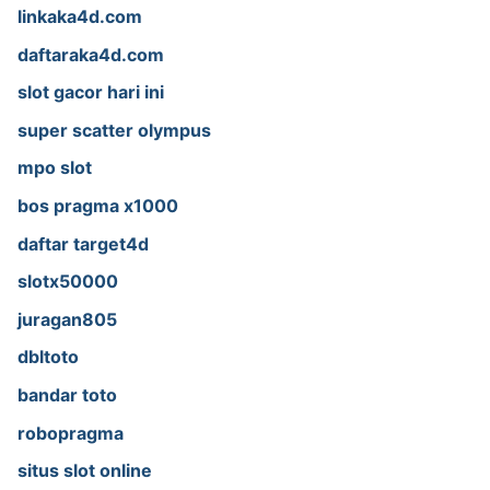
linkaka4d.com
daftaraka4d.com
slot gacor hari ini
super scatter olympus
mpo slot
bos pragma x1000
daftar target4d
slotx50000
juragan805
dbltoto
bandar toto
robopragma
situs slot online