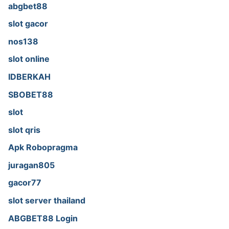
abgbet88
slot gacor
nos138
slot online
IDBERKAH
SBOBET88
slot
slot qris
Apk Robopragma
juragan805
gacor77
slot server thailand
ABGBET88 Login