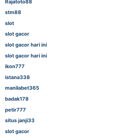
Rajatoto88
stm88
slot
slot gacor
slot gacor hari ini
slot gacor hari ini
ikon777
istana338
manilabet365
badak178
petir777
situs janji33
slot gacor