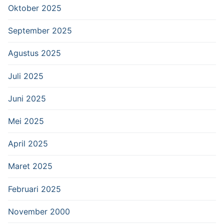
Oktober 2025
September 2025
Agustus 2025
Juli 2025
Juni 2025
Mei 2025
April 2025
Maret 2025
Februari 2025
November 2000