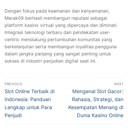
Dengan fokus pada keamanan dan kenyamanan,
Merak09 berhasil membangun reputasi sebagai
platform kasino virtual yang dipercaya dan diminati.
Integrasi teknologi terbaru dan pendekatan user-
centric mendukung pertumbuhan komunitas yang
berkelanjutan serta membangun loyalitas pengguna
dalam jangka panjang yang sangat penting untuk
sukses di industri perjudian digital saat ini.
Navigasi
PREVIOUS
NEXT
pos
Previous
Next
Slot Online Terbaik di
Mengenal Slot Gacor:
post:
post:
Indonesia: Panduan
Rahasia, Strategi, dan
Lengkap untuk Para
Kesempatan Menang di
Penjudi
Dunia Kasino Online