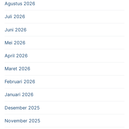
Agustus 2026
Juli 2026
Juni 2026
Mei 2026
April 2026
Maret 2026
Februari 2026
Januari 2026
Desember 2025
November 2025