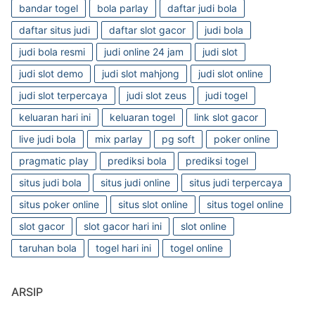
bandar togel
bola parlay
daftar judi bola
daftar situs judi
daftar slot gacor
judi bola
judi bola resmi
judi online 24 jam
judi slot
judi slot demo
judi slot mahjong
judi slot online
judi slot terpercaya
judi slot zeus
judi togel
keluaran hari ini
keluaran togel
link slot gacor
live judi bola
mix parlay
pg soft
poker online
pragmatic play
prediksi bola
prediksi togel
situs judi bola
situs judi online
situs judi terpercaya
situs poker online
situs slot online
situs togel online
slot gacor
slot gacor hari ini
slot online
taruhan bola
togel hari ini
togel online
ARSIP