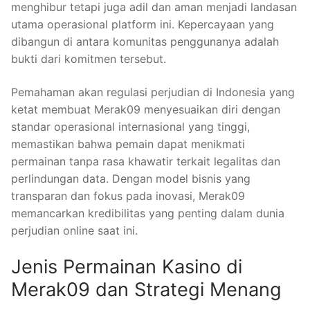
menghibur tetapi juga adil dan aman menjadi landasan
utama operasional platform ini. Kepercayaan yang
dibangun di antara komunitas penggunanya adalah
bukti dari komitmen tersebut.
Pemahaman akan regulasi perjudian di Indonesia yang
ketat membuat Merak09 menyesuaikan diri dengan
standar operasional internasional yang tinggi,
memastikan bahwa pemain dapat menikmati
permainan tanpa rasa khawatir terkait legalitas dan
perlindungan data. Dengan model bisnis yang
transparan dan fokus pada inovasi, Merak09
memancarkan kredibilitas yang penting dalam dunia
perjudian online saat ini.
Jenis Permainan Kasino di
Merak09 dan Strategi Menang