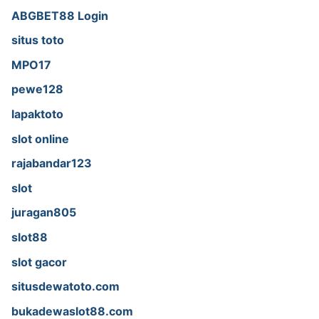
ABGBET88 Login
situs toto
MPO17
pewe128
lapaktoto
slot online
rajabandar123
slot
juragan805
slot88
slot gacor
situsdewatoto.com
bukadewaslot88.com