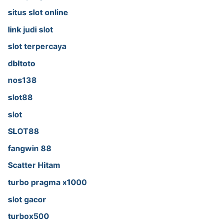
situs slot online
link judi slot
slot terpercaya
dbltoto
nos138
slot88
slot
SLOT88
fangwin 88
Scatter Hitam
turbo pragma x1000
slot gacor
turbox500