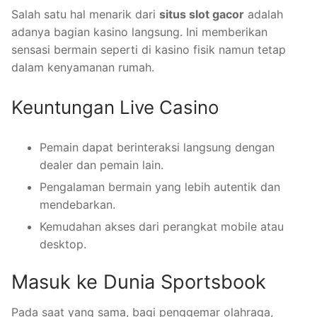
Salah satu hal menarik dari
situs slot gacor
adalah
adanya bagian kasino langsung. Ini memberikan
sensasi bermain seperti di kasino fisik namun tetap
dalam kenyamanan rumah.
Keuntungan Live Casino
Pemain dapat berinteraksi langsung dengan
dealer dan pemain lain.
Pengalaman bermain yang lebih autentik dan
mendebarkan.
Kemudahan akses dari perangkat mobile atau
desktop.
Masuk ke Dunia Sportsbook
Pada saat yang sama, bagi penggemar olahraga,