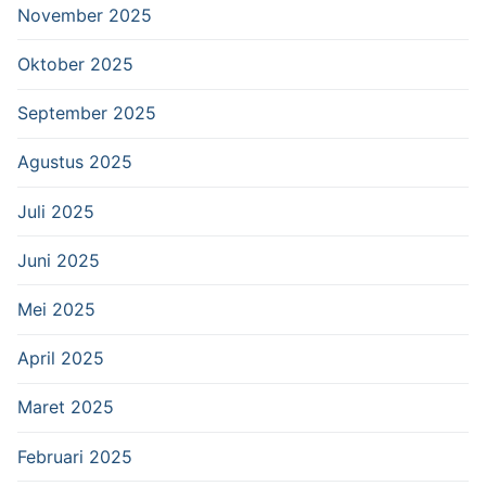
November 2025
Oktober 2025
September 2025
Agustus 2025
Juli 2025
Juni 2025
Mei 2025
April 2025
Maret 2025
Februari 2025