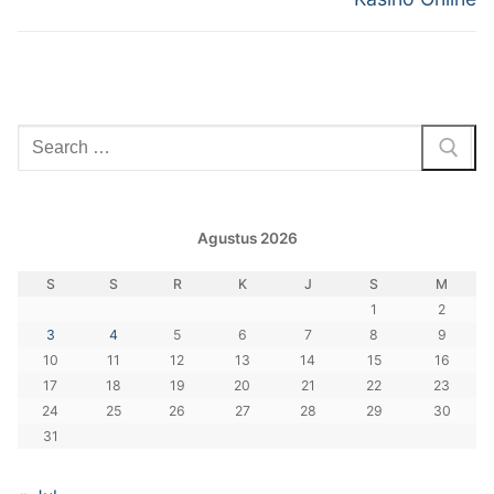
Cari:
Agustus 2026
S
S
R
K
J
S
M
1
2
3
4
5
6
7
8
9
10
11
12
13
14
15
16
17
18
19
20
21
22
23
24
25
26
27
28
29
30
31