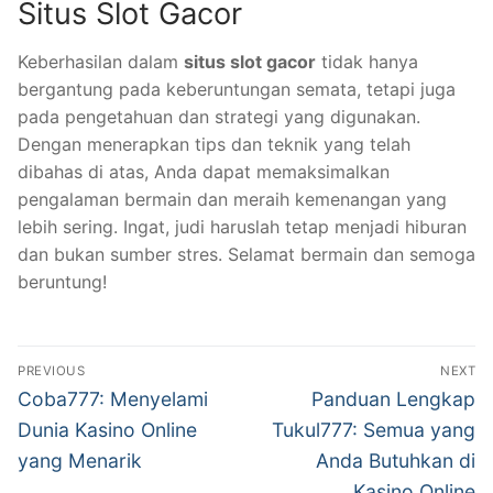
Situs Slot Gacor
Keberhasilan dalam
situs slot gacor
tidak hanya
bergantung pada keberuntungan semata, tetapi juga
pada pengetahuan dan strategi yang digunakan.
Dengan menerapkan tips dan teknik yang telah
dibahas di atas, Anda dapat memaksimalkan
pengalaman bermain dan meraih kemenangan yang
lebih sering. Ingat, judi haruslah tetap menjadi hiburan
dan bukan sumber stres. Selamat bermain dan semoga
beruntung!
Navigasi
PREVIOUS
NEXT
pos
Previous
Next
Coba777: Menyelami
Panduan Lengkap
post:
post:
Dunia Kasino Online
Tukul777: Semua yang
yang Menarik
Anda Butuhkan di
Kasino Online