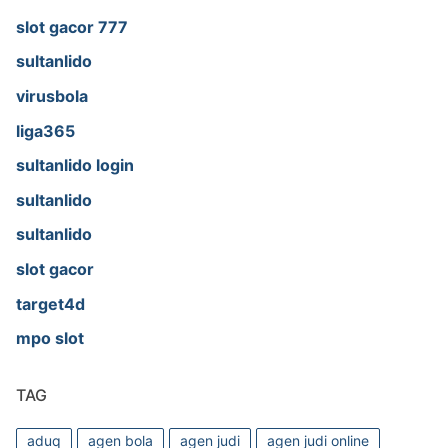
slot gacor 777
sultanlido
virusbola
liga365
sultanlido login
sultanlido
sultanlido
slot gacor
target4d
mpo slot
TAG
aduq
agen bola
agen judi
agen judi online