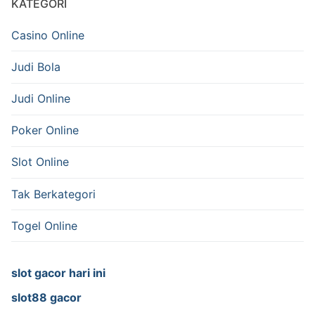
KATEGORI
Casino Online
Judi Bola
Judi Online
Poker Online
Slot Online
Tak Berkategori
Togel Online
slot gacor hari ini
slot88 gacor