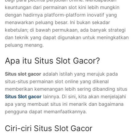
keuntungan dari permainan slot kini lebih mungkin
dengan hadirnya platform-platform inovatif yang
menawarkan peluang besar. Ini bukan sekadar
kebetulan; di bawah permukaan, ada banyak strategi
dan teknik yang dapat digunakan untuk meningkatkan
peluang menang.
Apa itu Situs Slot Gacor?
Situs slot gacor
adalah istilah yang merujuk pada
situs-situs permainan slot online yang dikenal
memberikan kemenangan lebih sering dibanding situs
Situs Slot gacor
lainnya. Di sini, kita akan menjelajahi
apa yang membuat situs ini menarik dan bagaimana
pengguna dapat memanfaatkannya.
Ciri-ciri Situs Slot Gacor