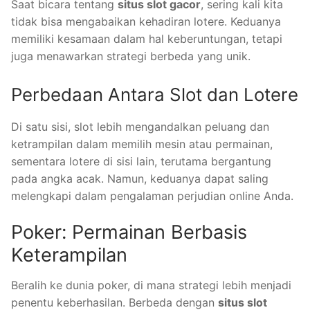
Saat bicara tentang
situs slot gacor
, sering kali kita
tidak bisa mengabaikan kehadiran lotere. Keduanya
memiliki kesamaan dalam hal keberuntungan, tetapi
juga menawarkan strategi berbeda yang unik.
Perbedaan Antara Slot dan Lotere
Di satu sisi, slot lebih mengandalkan peluang dan
ketrampilan dalam memilih mesin atau permainan,
sementara lotere di sisi lain, terutama bergantung
pada angka acak. Namun, keduanya dapat saling
melengkapi dalam pengalaman perjudian online Anda.
Poker: Permainan Berbasis
Keterampilan
Beralih ke dunia poker, di mana strategi lebih menjadi
penentu keberhasilan. Berbeda dengan
situs slot