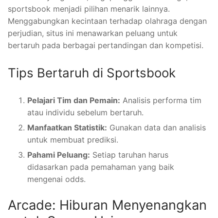
sportsbook menjadi pilihan menarik lainnya.
Menggabungkan kecintaan terhadap olahraga dengan
perjudian, situs ini menawarkan peluang untuk
bertaruh pada berbagai pertandingan dan kompetisi.
Tips Bertaruh di Sportsbook
Pelajari Tim dan Pemain:
Analisis performa tim
atau individu sebelum bertaruh.
Manfaatkan Statistik:
Gunakan data dan analisis
untuk membuat prediksi.
Pahami Peluang:
Setiap taruhan harus
didasarkan pada pemahaman yang baik
mengenai odds.
Arcade: Hiburan Menyenangkan