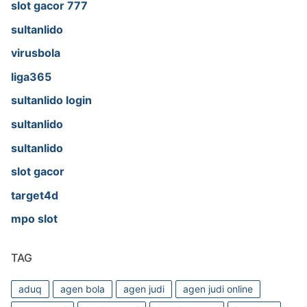
slot gacor 777
sultanlido
virusbola
liga365
sultanlido login
sultanlido
sultanlido
slot gacor
target4d
mpo slot
TAG
aduq
agen bola
agen judi
agen judi online