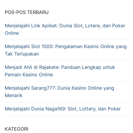
POS-POS TERBARU
Menjelajahi Link Apibet: Dunia Slot, Lotere, dan Poker
Online
Menjelajahi Slot 1000: Pengalaman Kasino Online yang
Tak Terlupakan
Menjadi Ahli di Rajakete: Panduan Lengkap untuk
Pemain Kasino Online
Menjelajahi Sarang777: Dunia Kasino Online yang
Menarik
Menjelajahi Dunia Naga169: Slot, Lottery, dan Poker
KATEGORI