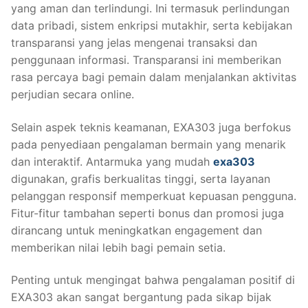
yang aman dan terlindungi. Ini termasuk perlindungan
data pribadi, sistem enkripsi mutakhir, serta kebijakan
transparansi yang jelas mengenai transaksi dan
penggunaan informasi. Transparansi ini memberikan
rasa percaya bagi pemain dalam menjalankan aktivitas
perjudian secara online.
Selain aspek teknis keamanan, EXA303 juga berfokus
pada penyediaan pengalaman bermain yang menarik
dan interaktif. Antarmuka yang mudah
exa303
digunakan, grafis berkualitas tinggi, serta layanan
pelanggan responsif memperkuat kepuasan pengguna.
Fitur-fitur tambahan seperti bonus dan promosi juga
dirancang untuk meningkatkan engagement dan
memberikan nilai lebih bagi pemain setia.
Penting untuk mengingat bahwa pengalaman positif di
EXA303 akan sangat bergantung pada sikap bijak