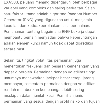
EXA303, peluang menang dipengaruhi oleh berbagai
variabel yang kompleks dan saling berkaitan. Salah
satu faktor utama adalah algoritma Random Number
Generator (RNG) yang digunakan untuk menjamin
keadilan dan ketidakberpihakan hasil permainan.
Pemahaman tentang bagaimana RNG bekerja dapat
membantu pemain menyadari bahwa keberuntungan
adalah elemen kunci namun tidak dapat diprediksi
secara pasti.
Selain itu, tingkat volatilitas permainan juga
menentukan frekuensi dan besaran kemenangan yang
dapat diperoleh. Permainan dengan volatilitas tinggi
umumnya menawarkan jackpot besar tetapi jarang
membayar, sementara permainan dengan volatilitas
rendah memberikan kemenangan lebih sering
meskipun dalam jumlah kecil. Pemilihan jenis
permainan yang sesuai dengan profil risiko dan tujuan