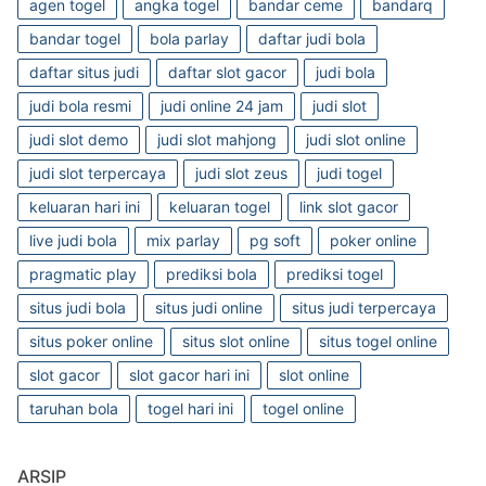
agen togel
angka togel
bandar ceme
bandarq
bandar togel
bola parlay
daftar judi bola
daftar situs judi
daftar slot gacor
judi bola
judi bola resmi
judi online 24 jam
judi slot
judi slot demo
judi slot mahjong
judi slot online
judi slot terpercaya
judi slot zeus
judi togel
keluaran hari ini
keluaran togel
link slot gacor
live judi bola
mix parlay
pg soft
poker online
pragmatic play
prediksi bola
prediksi togel
situs judi bola
situs judi online
situs judi terpercaya
situs poker online
situs slot online
situs togel online
slot gacor
slot gacor hari ini
slot online
taruhan bola
togel hari ini
togel online
ARSIP