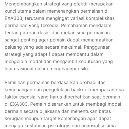
Mengembangkan strategi yang efektif merupakan
kunci utama dalam memenangkan permainan di
EXA303, terutama mengingat variasi kompleksitas
permainan yang tersedia. Pemahaman mendalam
tentang aturan dasar dan mekanisme permainan
sangat penting agar pemain dapat memanfaatkan
peluang yang ada secara maksimal. Penggunaan
strategi yang adaptif dapat membantu dalam
mengelola modal dan mengambil keputusan yang
lebih rasional dalam menghadapi risiko.
Pemilihan permainan berdasarkan probabilitas
kemenangan dan pengelolaan bankroll merupakan dua
faktor esensial yang harus diperhatikan saat bermain
di EXA303. Pemain disarankan untuk membagi modal
bermain secara bijaksana dan menentukan batas
kerugian maupun target kemenangan agar dapat
menjaga kestabilan psikologis dan finansial selama