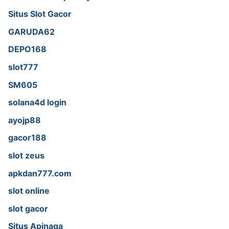
Situs Slot Gacor
GARUDA62
DEPO168
slot777
SM605
solana4d login
ayojp88
gacor188
slot zeus
apkdan777.com
slot online
slot gacor
Situs Apinaga