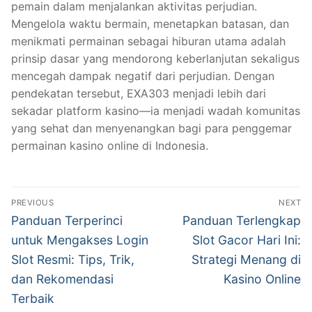
pemain dalam menjalankan aktivitas perjudian.
Mengelola waktu bermain, menetapkan batasan, dan
menikmati permainan sebagai hiburan utama adalah
prinsip dasar yang mendorong keberlanjutan sekaligus
mencegah dampak negatif dari perjudian. Dengan
pendekatan tersebut, EXA303 menjadi lebih dari
sekadar platform kasino—ia menjadi wadah komunitas
yang sehat dan menyenangkan bagi para penggemar
permainan kasino online di Indonesia.
Navigasi
PREVIOUS
NEXT
pos
Previous
Next
Panduan Terperinci
Panduan Terlengkap
post:
post:
untuk Mengakses Login
Slot Gacor Hari Ini:
Slot Resmi: Tips, Trik,
Strategi Menang di
dan Rekomendasi
Kasino Online
Terbaik