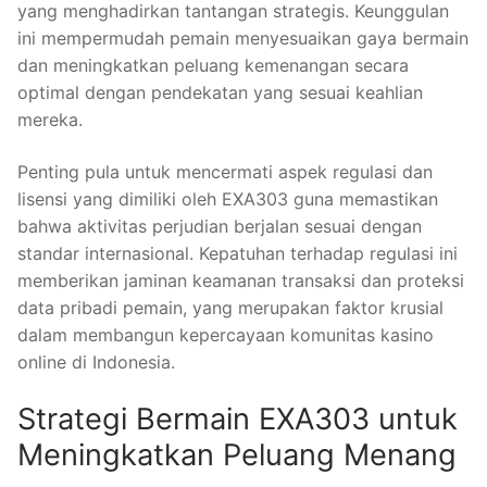
yang menghadirkan tantangan strategis. Keunggulan
ini mempermudah pemain menyesuaikan gaya bermain
dan meningkatkan peluang kemenangan secara
optimal dengan pendekatan yang sesuai keahlian
mereka.
Penting pula untuk mencermati aspek regulasi dan
lisensi yang dimiliki oleh EXA303 guna memastikan
bahwa aktivitas perjudian berjalan sesuai dengan
standar internasional. Kepatuhan terhadap regulasi ini
memberikan jaminan keamanan transaksi dan proteksi
data pribadi pemain, yang merupakan faktor krusial
dalam membangun kepercayaan komunitas kasino
online di Indonesia.
Strategi Bermain EXA303 untuk
Meningkatkan Peluang Menang