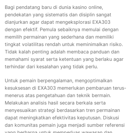
Bagi pendatang baru di dunia kasino online,
pendekatan yang sistematis dan disiplin sangat
dianjurkan agar dapat mengeksplorasi EXA303
dengan efektif. Pemula sebaiknya memulai dengan
memilih permainan yang sederhana dan memiliki
tingkat volatilitas rendah untuk meminimalkan risiko.
Tidak kalah penting adalah membaca panduan dan
memahami syarat serta ketentuan yang berlaku agar
terhindar dari kesalahan yang tidak perlu.
Untuk pemain berpengalaman, mengoptimalkan
kesuksesan di EXA303 memerlukan pembaruan terus-
menerus atas pengetahuan dan teknik bermain.
Melakukan analisis hasil secara berkala serta
menyesuaikan strategi berdasarkan tren permainan
dapat meningkatkan efektivitas keputusan. Diskusi
dan komunitas pemain juga menjadi sumber referensi
yang berharga untuk memperluas wawasan dan