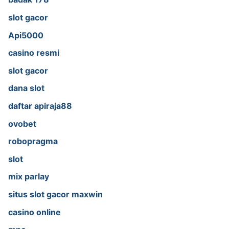
slot gacor
Api5000
casino resmi
slot gacor
dana slot
daftar apiraja88
ovobet
robopragma
slot
mix parlay
situs slot gacor maxwin
casino online