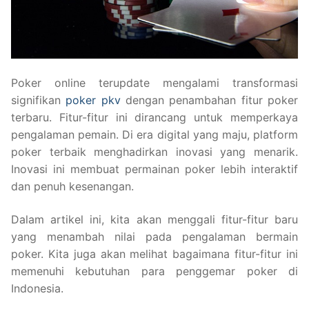
Poker online terupdate mengalami transformasi
signifikan
poker pkv
dengan penambahan fitur poker
terbaru. Fitur-fitur ini dirancang untuk memperkaya
pengalaman pemain. Di era digital yang maju, platform
poker terbaik menghadirkan inovasi yang menarik.
Inovasi ini membuat permainan poker lebih interaktif
dan penuh kesenangan.
Dalam artikel ini, kita akan menggali fitur-fitur baru
yang menambah nilai pada pengalaman bermain
poker. Kita juga akan melihat bagaimana fitur-fitur ini
memenuhi kebutuhan para penggemar poker di
Indonesia.