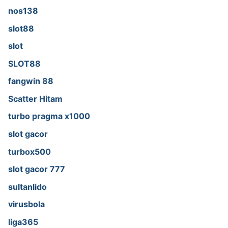
nos138
slot88
slot
SLOT88
fangwin 88
Scatter Hitam
turbo pragma x1000
slot gacor
turbox500
slot gacor 777
sultanlido
virusbola
liga365