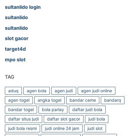
sultanlido login
sultanlido
sultanlido
slot gacor
target4d
mpo slot
TAG
aduq
agen bola
agen judi
agen judi online
agen togel
angka togel
bandar ceme
bandarq
bandar togel
bola parlay
daftar judi bola
daftar situs judi
daftar slot gacor
judi bola
judi bola resmi
judi online 24 jam
judi slot