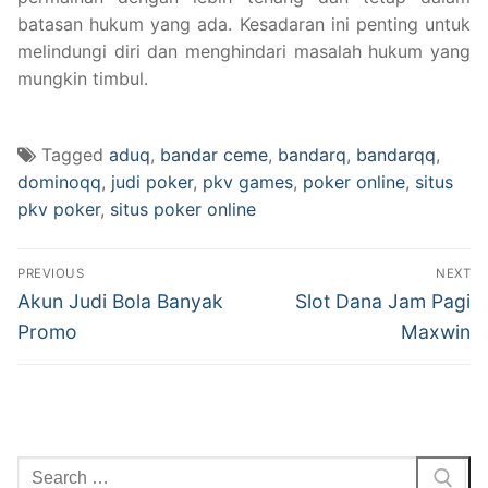
batasan hukum yang ada. Kesadaran ini penting untuk
melindungi diri dan menghindari masalah hukum yang
mungkin timbul.
Tagged
aduq
,
bandar ceme
,
bandarq
,
bandarqq
,
dominoqq
,
judi poker
,
pkv games
,
poker online
,
situs
pkv poker
,
situs poker online
Navigasi
PREVIOUS
NEXT
pos
Previous
Next
Akun Judi Bola Banyak
Slot Dana Jam Pagi
post:
post:
Promo
Maxwin
Cari: