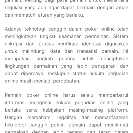
regulasi yang ada agar dapat bermain dengan aman
dan mematuhi aturan yang berlaku.
Adanya teknologi canggih dalam poker online telah
meningkatkan tingkat keamanan permainan. Sistem
enkripsi dan proses verifikasi identitas digunakan
untuk melindungi data dan transaksi pemain. Ini
merupakan langkah penting untuk menciptakan
lingkungan permainan yang lebih transparan dan
dapat dipercaya, meskipun status hukum perjudian
online masih menjadi perdebatan.
Pemain poker online harus selalu memperbarui
informasi mengenai hukum perjudian online yang
berlaku serta kebijakan masing-masing platform.
Dengan memahami legalitas dan memanfaatkan
teknologi canggih poker, pemain dapat menikmati
permainan dengan lebih tenang dan tetap dalam