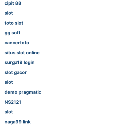
cipit 88
slot
toto slot
gg soft
cancertoto
situs slot online
surga19 login
slot gacor
slot
demo pragmatic
NS2121
slot
naga99 link