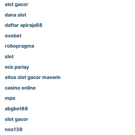
slot gacor
dana slot
daftar apiraja88
ovobet
robopragma
slot
mix parlay
situs slot gacor maxwin
casino online
mpo
abgbet88
slot gacor
nos138