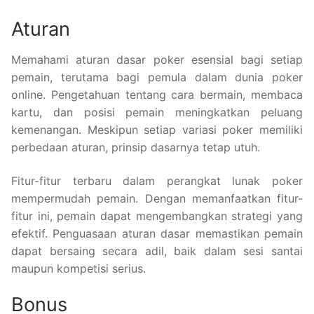
Aturan
Memahami aturan dasar poker esensial bagi setiap
pemain, terutama bagi pemula dalam dunia poker
online. Pengetahuan tentang cara bermain, membaca
kartu, dan posisi pemain meningkatkan peluang
kemenangan. Meskipun setiap variasi poker memiliki
perbedaan aturan, prinsip dasarnya tetap utuh.
Fitur-fitur terbaru dalam perangkat lunak poker
mempermudah pemain. Dengan memanfaatkan fitur-
fitur ini, pemain dapat mengembangkan strategi yang
efektif. Penguasaan aturan dasar memastikan pemain
dapat bersaing secara adil, baik dalam sesi santai
maupun kompetisi serius.
Bonus