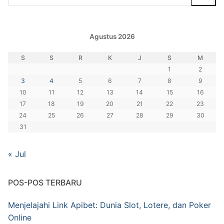
Agustus 2026
S
S
R
K
J
S
M
1
2
3
4
5
6
7
8
9
10
11
12
13
14
15
16
17
18
19
20
21
22
23
24
25
26
27
28
29
30
31
« Jul
POS-POS TERBARU
Menjelajahi Link Apibet: Dunia Slot, Lotere, dan Poker
Online