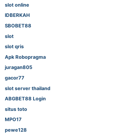
slot online
IDBERKAH
SBOBET88
slot
slot qris
Apk Robopragma
juragan805
gacor77
slot server thailand
ABGBET88 Login
situs toto
MPO17
pewe128