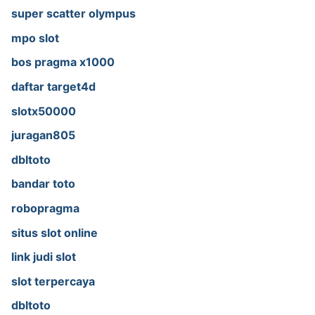
super scatter olympus
mpo slot
bos pragma x1000
daftar target4d
slotx50000
juragan805
dbltoto
bandar toto
robopragma
situs slot online
link judi slot
slot terpercaya
dbltoto