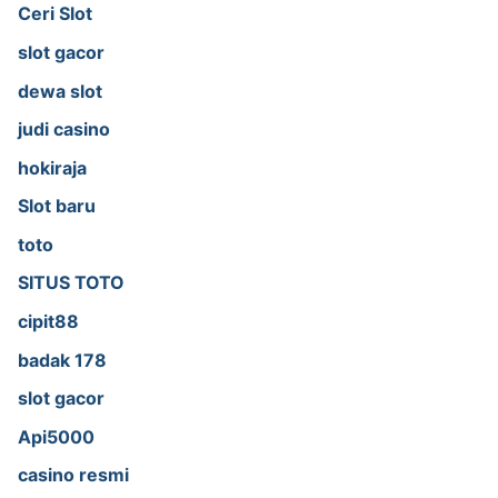
Ceri Slot
slot gacor
dewa slot
judi casino
hokiraja
Slot baru
toto
SITUS TOTO
cipit88
badak 178
slot gacor
Api5000
casino resmi