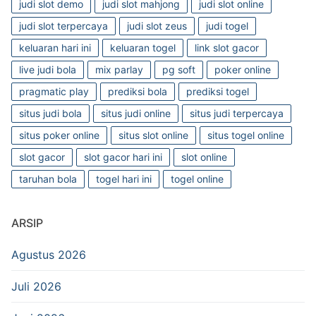
judi slot demo
judi slot mahjong
judi slot online
judi slot terpercaya
judi slot zeus
judi togel
keluaran hari ini
keluaran togel
link slot gacor
live judi bola
mix parlay
pg soft
poker online
pragmatic play
prediksi bola
prediksi togel
situs judi bola
situs judi online
situs judi terpercaya
situs poker online
situs slot online
situs togel online
slot gacor
slot gacor hari ini
slot online
taruhan bola
togel hari ini
togel online
ARSIP
Agustus 2026
Juli 2026