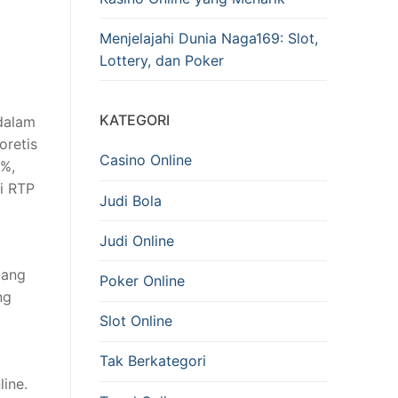
Menjelajahi Dunia Naga169: Slot,
Lottery, dan Poker
KATEGORI
dalam
oretis
Casino Online
6%,
i RTP
Judi Bola
Judi Online
tang
Poker Online
ng
Slot Online
Tak Berkategori
ine.