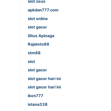
slot zeus
apkdan777.com
slot online
slot gacor
Situs Apinaga
Rajatoto88
stm88
slot
slot gacor
slot gacor hari ini
slot gacor hari ini
ikon777
istana338