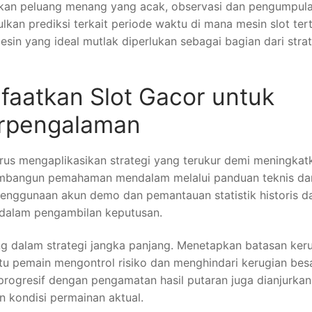
kan peluang menang yang acak, observasi dan pengumpul
an prediksi terkait periode waktu di mana mesin slot ter
esin yang ideal mutlak diperlukan sebagai bagian dari strat
faatkan Slot Gacor untuk
rpengalaman
arus mengaplikasikan strategi yang terukur demi meningkat
 membangun pemahaman mendalam melalui panduan teknis da
 Penggunaan akun demo dan pemantauan statistik historis d
 dalam pengambilan keputusan.
ng dalam strategi jangka panjang. Menetapkan batasan ker
tu pemain mengontrol risiko dan menghindari kerugian bes
 progresif dengan pengamatan hasil putaran juga dianjurkan
n kondisi permainan aktual.