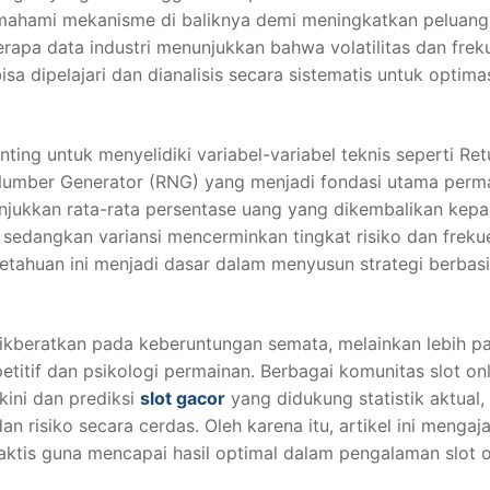
mahami mekanisme di baliknya demi meningkatkan peluang
rapa data industri menunjukkan bahwa volatilitas dan frek
 dipelajari dan dianalisis secara sistematis untuk optima
g untuk menyelidiki variabel-variabel teknis seperti Ret
m Number Generator (RNG) yang menjadi fondasi utama perm
unjukkan rata-rata persentase uang yang dikembalikan kep
 sedangkan variansi mencerminkan tingkat risiko dan freku
ahuan ini menjadi dasar dalam menyusun strategi berbasi
ikberatkan pada keberuntungan semata, melainkan lebih p
tif dan psikologi permainan. Berbagai komunitas slot onl
kini dan prediksi
slot gacor
yang didukung statistik aktual,
risiko secara cerdas. Oleh karena itu, artikel ini mengaj
ktis guna mencapai hasil optimal dalam pengalaman slot o