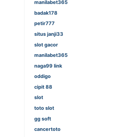
manilabet365
badak178
petir777
situs janji33
slot gacor
manilabet365
naga99 link
oddigo
cipit 88
slot
toto slot
gg soft
cancertoto