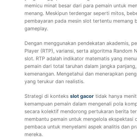
memicu minat besar dari para pemain untuk me
menang. Meskipun terdengar seperti mitos, bebe
pembayaran pada mesin slot tertentu memang bisa
gameplay.
Dengan menggunakan pendekatan akademis, pentin
Player (RTP), variansi, serta algoritma Rando
slot. RTP adalah indikator matematis yang men
pemain dari total taruhan dalam jangka panjang,
kemenangan. Mengetahui dan menerapkan penget
yang terukur dan realistis.
Strategi di konteks
slot gacor
tidak hanya menit
kemampuan pemain dalam mengenali pola kompeti
secara kolektif mendorong pertukaran berita ter
membantu pemain untuk mengelola ekspektasi dan 
pembaca untuk menyelami aspek analitis dan pra
mereka.