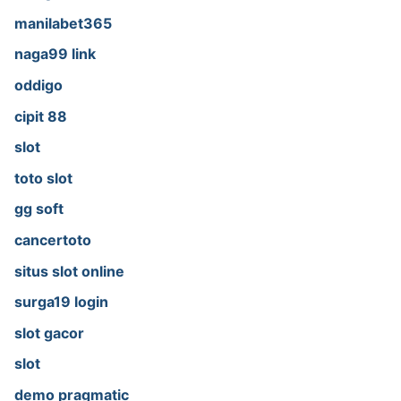
manilabet365
naga99 link
oddigo
cipit 88
slot
toto slot
gg soft
cancertoto
situs slot online
surga19 login
slot gacor
slot
demo pragmatic