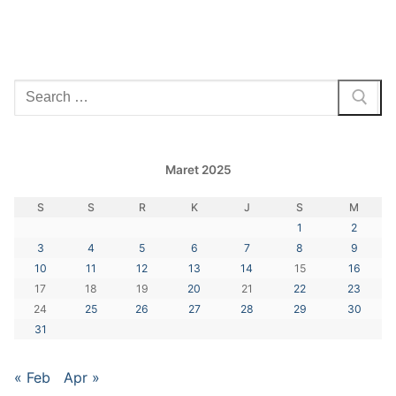
Cari:
Maret 2025
S
S
R
K
J
S
M
1
2
3
4
5
6
7
8
9
10
11
12
13
14
15
16
17
18
19
20
21
22
23
24
25
26
27
28
29
30
31
« Feb
Apr »