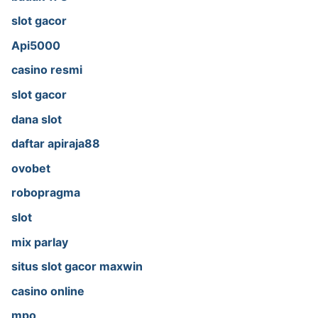
slot gacor
Api5000
casino resmi
slot gacor
dana slot
daftar apiraja88
ovobet
robopragma
slot
mix parlay
situs slot gacor maxwin
casino online
mpo