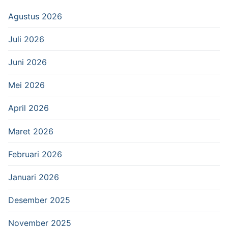
Agustus 2026
Juli 2026
Juni 2026
Mei 2026
April 2026
Maret 2026
Februari 2026
Januari 2026
Desember 2025
November 2025