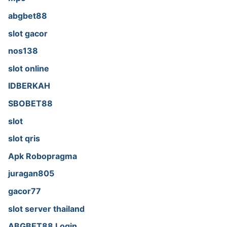
abgbet88
slot gacor
nos138
slot online
IDBERKAH
SBOBET88
slot
slot qris
Apk Robopragma
juragan805
gacor77
slot server thailand
ABGBET88 Login