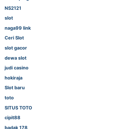
NS2121
slot
naga99 link
Ceri Slot
slot gacor
dewa slot
judi casino
hokiraja
Slot baru
toto
SITUS TOTO
cipit88
badak 178