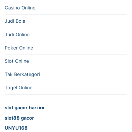
Casino Online
Judi Bola
Judi Online
Poker Online
Slot Online
Tak Berkategori
Togel Online
slot gacor hari ini
slot88 gacor
UNYU168