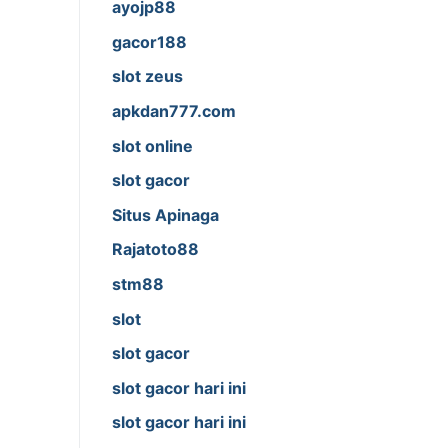
ayojp88
gacor188
slot zeus
apkdan777.com
slot online
slot gacor
Situs Apinaga
Rajatoto88
stm88
slot
slot gacor
slot gacor hari ini
slot gacor hari ini