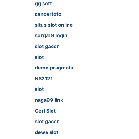
gg soft
cancertoto
situs slot online
surga19 login
slot gacor
slot
demo pragmatic
NS2121
slot
naga99 link
Ceri Slot
slot gacor
dewa slot