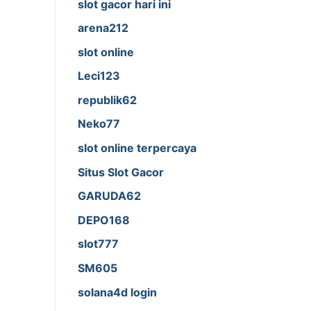
slot gacor hari ini
arena212
slot online
Leci123
republik62
Neko77
slot online terpercaya
Situs Slot Gacor
GARUDA62
DEPO168
slot777
SM605
solana4d login