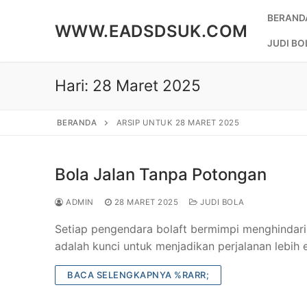
Lompat
BERAND
ke
WWW.EADSDSUK.COM
konten
JUDI BO
Hari:
28 Maret 2025
BERANDA
ARSIP UNTUK 28 MARET 2025
Bola Jalan Tanpa Potongan
ADMIN
28 MARET 2025
JUDI BOLA
Setiap pengendara bolaft bermimpi menghindari
adalah kunci untuk menjadikan perjalanan lebih
BACA SELENGKAPNYA %RARR;