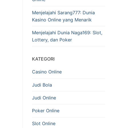
Menjelajahi Sarang777: Dunia
Kasino Online yang Menarik
Menjelajahi Dunia Naga169: Slot,
Lottery, dan Poker
KATEGORI
Casino Online
Judi Bola
Judi Online
Poker Online
Slot Online