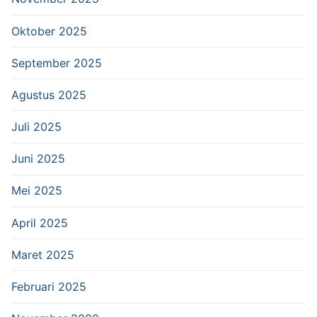
Oktober 2025
September 2025
Agustus 2025
Juli 2025
Juni 2025
Mei 2025
April 2025
Maret 2025
Februari 2025