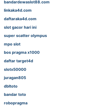
bandardewaslot88.com
linkaka4d.com
daftaraka4d.com
slot gacor hari ini
super scatter olympus
mpo slot
bos pragma x1000
daftar target4d
slotx50000
juragan805
dbltoto
bandar toto
robopragma