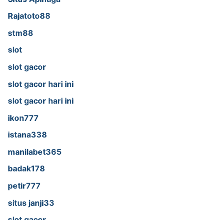
Rajatoto88
stm88
slot
slot gacor
slot gacor hari ini
slot gacor hari ini
ikon777
istana338
manilabet365
badak178
petir777
situs janji33
slot gacor