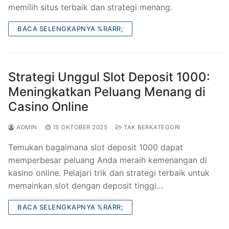
memilih situs terbaik dan strategi menang.
BACA SELENGKAPNYA %RARR;
Strategi Unggul Slot Deposit 1000:
Meningkatkan Peluang Menang di
Casino Online
ADMIN
15 OKTOBER 2025
TAK BERKATEGORI
Temukan bagaimana slot deposit 1000 dapat
memperbesar peluang Anda meraih kemenangan di
kasino online. Pelajari trik dan strategi terbaik untuk
memainkan slot dengan deposit tinggi…
BACA SELENGKAPNYA %RARR;