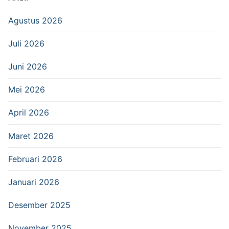
Agustus 2026
Juli 2026
Juni 2026
Mei 2026
April 2026
Maret 2026
Februari 2026
Januari 2026
Desember 2025
November 2025