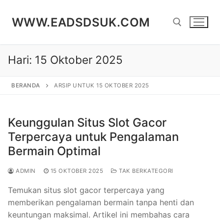
Lompat
ke
WWW.EADSDSUK.COM
konten
Hari:
15 Oktober 2025
Cari:
BERANDA
ARSIP UNTUK 15 OKTOBER 2025
Keunggulan Situs Slot Gacor
Terpercaya untuk Pengalaman
Bermain Optimal
ADMIN
15 OKTOBER 2025
TAK BERKATEGORI
Temukan situs slot gacor terpercaya yang
memberikan pengalaman bermain tanpa henti dan
keuntungan maksimal. Artikel ini membahas cara