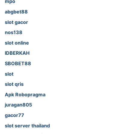
mpo
abgbet88
slot gacor
nos138
slot online
IDBERKAH
SBOBET88
slot
slot qris
Apk Robopragma
juragan805
gacor77
slot server thailand