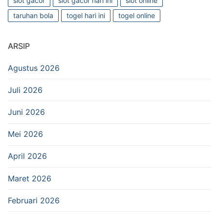
slot gacor
slot gacor hari ini
slot online
taruhan bola
togel hari ini
togel online
ARSIP
Agustus 2026
Juli 2026
Juni 2026
Mei 2026
April 2026
Maret 2026
Februari 2026