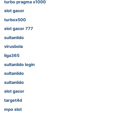
turbo pragma x1000
slot gacor
turbox500
slot gacor 777
sultanlido
virusbola
liga365
sultanlido login
sultanlido
sultanlido
slot gacor
target4d
mpo slot