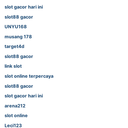
slot gacor hari ini
slot88 gacor
UNYU168
musang 178
target4d
slot88 gacor
link slot
slot online terpercaya
slot88 gacor
slot gacor hari ini
arena212
slot online
Leci123