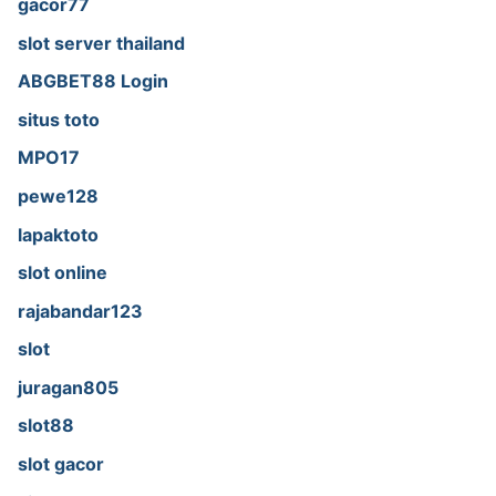
gacor77
slot server thailand
ABGBET88 Login
situs toto
MPO17
pewe128
lapaktoto
slot online
rajabandar123
slot
juragan805
slot88
slot gacor