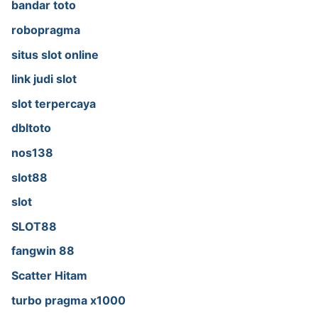
bandar toto
robopragma
situs slot online
link judi slot
slot terpercaya
dbltoto
nos138
slot88
slot
SLOT88
fangwin 88
Scatter Hitam
turbo pragma x1000