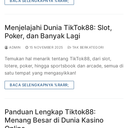
BACA SELENGKAPNYA %RARR;
Menjelajahi Dunia TikTok88: Slot,
Poker, dan Banyak Lagi
ADMIN
15 NOVEMBER 2025
TAK BERKATEGORI
Temukan hal menarik tentang TikTok88, dari slot,
lotere, poker, hingga sportsbook dan arcade, semua di
satu tempat yang mengasyikkan!
BACA SELENGKAPNYA %RARR;
Panduan Lengkap Tiktok88:
Menang Besar di Dunia Kasino