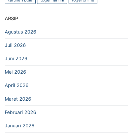
ARSIP
Agustus 2026
Juli 2026
Juni 2026
Mei 2026
April 2026
Maret 2026
Februari 2026
Januari 2026