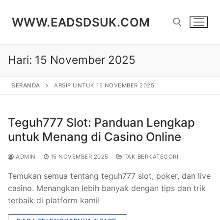
Lompat
ke
WWW.EADSDSUK.COM
konten
Hari:
15 November 2025
Cari:
BERANDA
ARSIP UNTUK 15 NOVEMBER 2025
Teguh777 Slot: Panduan Lengkap
untuk Menang di Casino Online
ADMIN
15 NOVEMBER 2025
TAK BERKATEGORI
Temukan semua tentang teguh777 slot, poker, dan live
casino. Menangkan lebih banyak dengan tips dan trik
terbaik di platform kami!