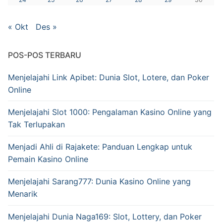
« Okt
Des »
POS-POS TERBARU
Menjelajahi Link Apibet: Dunia Slot, Lotere, dan Poker
Online
Menjelajahi Slot 1000: Pengalaman Kasino Online yang
Tak Terlupakan
Menjadi Ahli di Rajakete: Panduan Lengkap untuk
Pemain Kasino Online
Menjelajahi Sarang777: Dunia Kasino Online yang
Menarik
Menjelajahi Dunia Naga169: Slot, Lottery, dan Poker