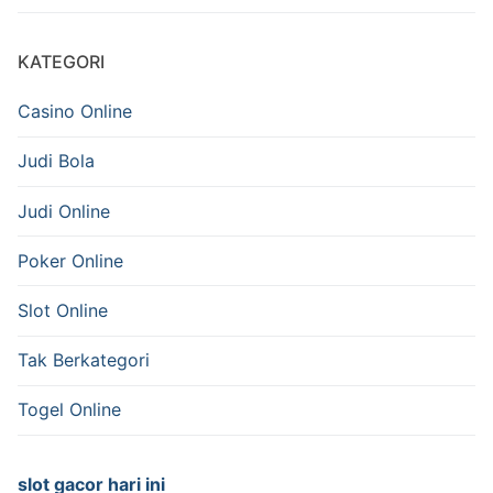
KATEGORI
Casino Online
Judi Bola
Judi Online
Poker Online
Slot Online
Tak Berkategori
Togel Online
slot gacor hari ini