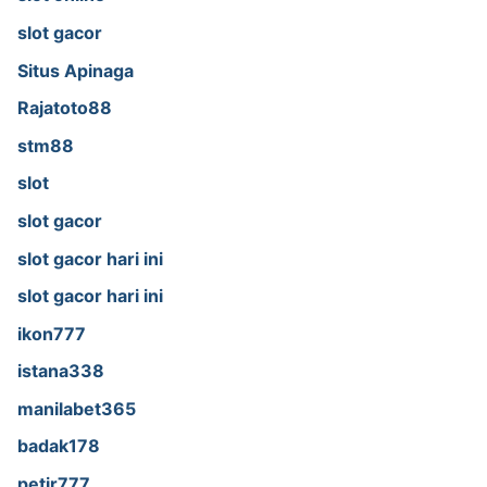
slot gacor
Situs Apinaga
Rajatoto88
stm88
slot
slot gacor
slot gacor hari ini
slot gacor hari ini
ikon777
istana338
manilabet365
badak178
petir777