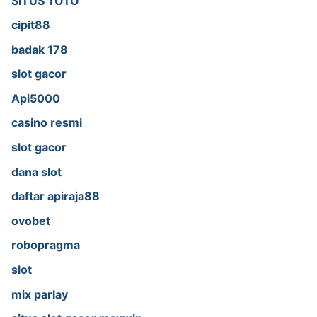
SITUS TOTO
cipit88
badak 178
slot gacor
Api5000
casino resmi
slot gacor
dana slot
daftar apiraja88
ovobet
robopragma
slot
mix parlay