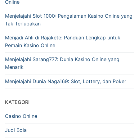
Online
Menjelajahi Slot 1000: Pengalaman Kasino Online yang
Tak Terlupakan
Menjadi Ahli di Rajakete: Panduan Lengkap untuk
Pemain Kasino Online
Menjelajahi Sarang777: Dunia Kasino Online yang
Menarik
Menjelajahi Dunia Naga169: Slot, Lottery, dan Poker
KATEGORI
Casino Online
Judi Bola