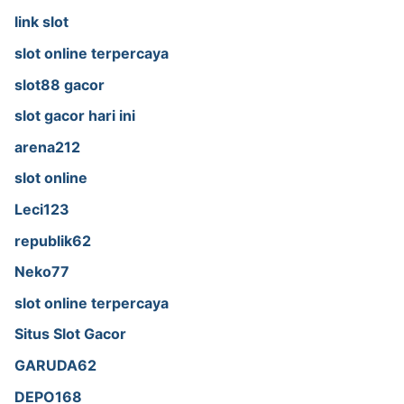
link slot
slot online terpercaya
slot88 gacor
slot gacor hari ini
arena212
slot online
Leci123
republik62
Neko77
slot online terpercaya
Situs Slot Gacor
GARUDA62
DEPO168