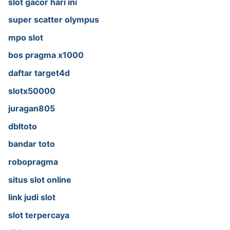
slot gacor hari ini
super scatter olympus
mpo slot
bos pragma x1000
daftar target4d
slotx50000
juragan805
dbltoto
bandar toto
robopragma
situs slot online
link judi slot
slot terpercaya