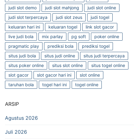
judi slot demo
judi slot mahjong
judi slot online
judi slot terpercaya
judi slot zeus
judi togel
keluaran hari ini
keluaran togel
link slot gacor
live judi bola
mix parlay
pg soft
poker online
pragmatic play
prediksi bola
prediksi togel
situs judi bola
situs judi online
situs judi terpercaya
situs poker online
situs slot online
situs togel online
slot gacor
slot gacor hari ini
slot online
taruhan bola
togel hari ini
togel online
ARSIP
Agustus 2026
Juli 2026