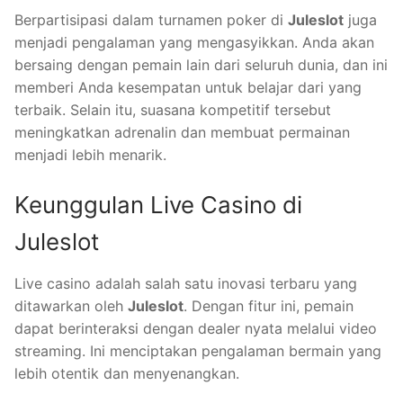
Berpartisipasi dalam turnamen poker di
Juleslot
juga
menjadi pengalaman yang mengasyikkan. Anda akan
bersaing dengan pemain lain dari seluruh dunia, dan ini
memberi Anda kesempatan untuk belajar dari yang
terbaik. Selain itu, suasana kompetitif tersebut
meningkatkan adrenalin dan membuat permainan
menjadi lebih menarik.
Keunggulan Live Casino di
Juleslot
Live casino adalah salah satu inovasi terbaru yang
ditawarkan oleh
Juleslot
. Dengan fitur ini, pemain
dapat berinteraksi dengan dealer nyata melalui video
streaming. Ini menciptakan pengalaman bermain yang
lebih otentik dan menyenangkan.