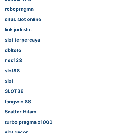
robopragma
situs slot online
link judi slot
slot terpercaya
dbltoto
nos138
slot88
slot
SLOT88
fangwin 88
Scatter Hitam
turbo pragma x1000
slot gacor