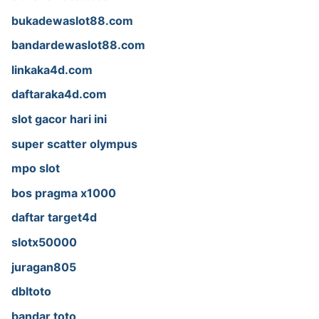
bukadewaslot88.com
bandardewaslot88.com
linkaka4d.com
daftaraka4d.com
slot gacor hari ini
super scatter olympus
mpo slot
bos pragma x1000
daftar target4d
slotx50000
juragan805
dbltoto
bandar toto