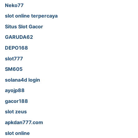
Neko77
slot online terpercaya
Situs Slot Gacor
GARUDA62
DEPO168
slot777
SM605
solana4d login
ayojp88
gacor188
slot zeus
apkdan777.com
slot online