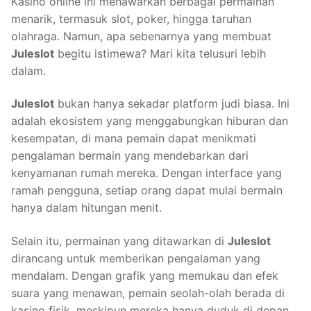
Kasino online ini menawarkan berbagai permainan
menarik, termasuk slot, poker, hingga taruhan
olahraga. Namun, apa sebenarnya yang membuat
Juleslot
begitu istimewa? Mari kita telusuri lebih
dalam.
Juleslot
bukan hanya sekadar platform judi biasa. Ini
adalah ekosistem yang menggabungkan hiburan dan
kesempatan, di mana pemain dapat menikmati
pengalaman bermain yang mendebarkan dari
kenyamanan rumah mereka. Dengan interface yang
ramah pengguna, setiap orang dapat mulai bermain
hanya dalam hitungan menit.
Selain itu, permainan yang ditawarkan di
Juleslot
dirancang untuk memberikan pengalaman yang
mendalam. Dengan grafik yang memukau dan efek
suara yang menawan, pemain seolah-olah berada di
kasino fisik, meskipun mereka hanya duduk di depan