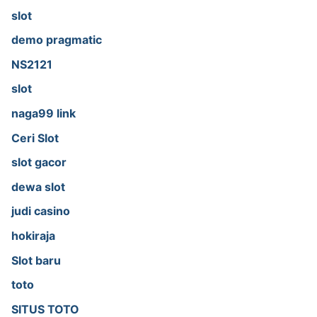
slot
demo pragmatic
NS2121
slot
naga99 link
Ceri Slot
slot gacor
dewa slot
judi casino
hokiraja
Slot baru
toto
SITUS TOTO