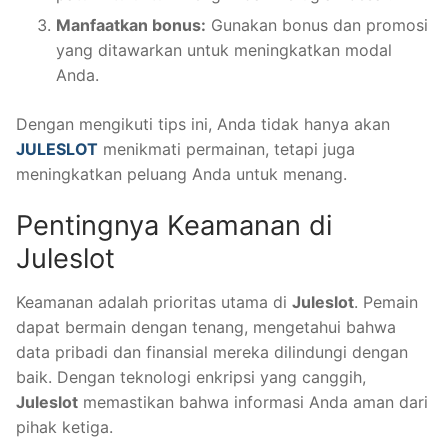
Manfaatkan bonus:
Gunakan bonus dan promosi
yang ditawarkan untuk meningkatkan modal
Anda.
Dengan mengikuti tips ini, Anda tidak hanya akan
JULESLOT
menikmati permainan, tetapi juga
meningkatkan peluang Anda untuk menang.
Pentingnya Keamanan di
Juleslot
Keamanan adalah prioritas utama di
Juleslot
. Pemain
dapat bermain dengan tenang, mengetahui bahwa
data pribadi dan finansial mereka dilindungi dengan
baik. Dengan teknologi enkripsi yang canggih,
Juleslot
memastikan bahwa informasi Anda aman dari
pihak ketiga.