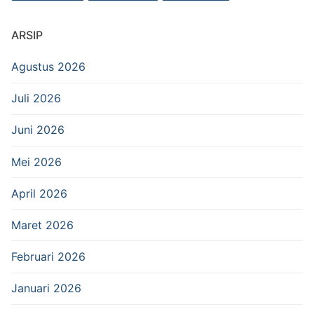
ARSIP
Agustus 2026
Juli 2026
Juni 2026
Mei 2026
April 2026
Maret 2026
Februari 2026
Januari 2026