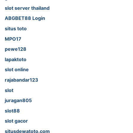
slot server thailand
ABGBET88 Login
situs toto
MPO17
pewe128
lapaktoto
slot online
rajabandar123
slot
juragan805
slot88
slot gacor
situsdewatoto.com