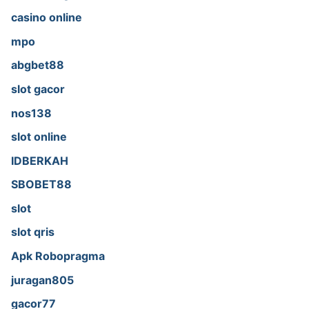
casino online
mpo
abgbet88
slot gacor
nos138
slot online
IDBERKAH
SBOBET88
slot
slot qris
Apk Robopragma
juragan805
gacor77