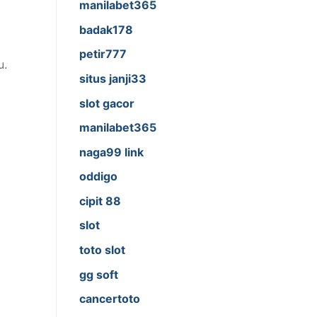
manilabet365
badak178
petir777
u.
situs janji33
slot gacor
manilabet365
naga99 link
oddigo
cipit 88
slot
toto slot
gg soft
cancertoto