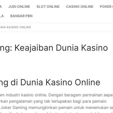
A
JUDI ONLINE
SLOT ONLINE
CASINO ONLINE
POKER 
LA
BANDAR PBN
NIA KASINO ONLINE
ng: Keajaiban Dunia Kasino
 di Dunia Kasino Online
m industri kasino online. Dengan beragam permainan seper
warkan pengalaman yang tak terlupakan bagi para pemain.
h Joker Gaming memungkinkan pemain untuk menemukan s