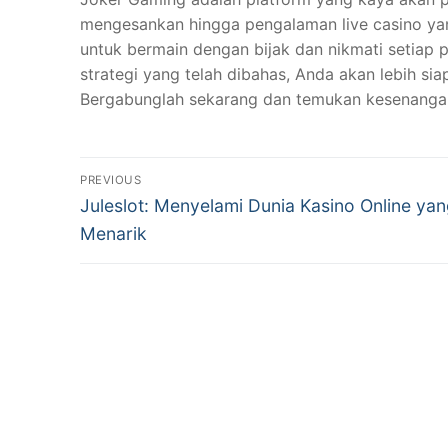
mengesankan hingga pengalaman live casino yang 
untuk bermain dengan bijak dan nikmati setiap
strategi yang telah dibahas, Anda akan lebih s
Bergabunglah sekarang dan temukan kesenangan
Navigasi
PREVIOUS
Previous
pos
Juleslot: Menyelami Dunia Kasino Online ya
post:
Menarik