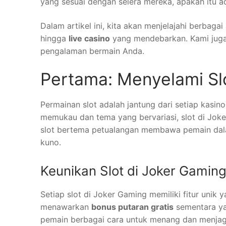
yang sesuai dengan selera mereka, apakah itu ad
Dalam artikel ini, kita akan menjelajahi berbaga
hingga
live casino
yang mendebarkan. Kami juga
pengalaman bermain Anda.
Pertama: Menyelami Sl
Permainan slot adalah jantung dari setiap kasin
memukau dan tema yang bervariasi, slot di Jok
slot bertema petualangan membawa pemain dala
kuno.
Keunikan Slot di Joker Gamin
Setiap slot di Joker Gaming memiliki fitur unik
menawarkan
bonus putaran gratis
sementara ya
pemain berbagai cara untuk menang dan menjag