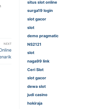
situs slot online
h
surga19 login
slot gacor
slot
demo pragmatic
NS2121
NEXT
Online
slot
narik
naga99 link
Ceri Slot
slot gacor
dewa slot
judi casino
hokiraja