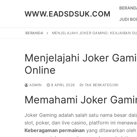
Lompat
BERAND
ke
WWW.EADSDSUK.COM
konten
JUDI BO
BERANDA
MENJELAJAHI JOKER GAMING: KEAJAIBAN DU
Menjelajahi Joker Gami
Online
ADMIN
8 APRIL 2026
TAK BERKATEGORI
Memahami Joker Gaming
Joker Gaming adalah salah satu nama besar dala
slot, poker, dan live casino, platform ini mena
Keberagaman permainan
yang ditawarkan ole