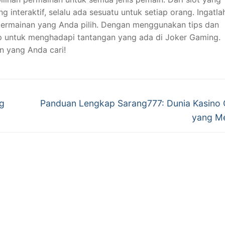
interaktif, selalu ada sesuatu untuk setiap orang. Ingatla
 permainan yang Anda pilih. Dengan menggunakan tips dan
iap untuk menghadapi tantangan yang ada di Joker Gaming.
 yang Anda cari!
Next
ng
Panduan Lengkap Sarang777: Dunia Kasino 
post:
yang Me