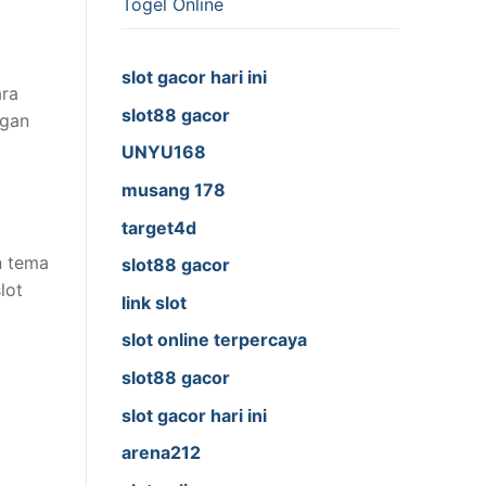
Togel Online
slot gacor hari ini
ara
slot88 gacor
ngan
UNYU168
musang 178
target4d
n tema
slot88 gacor
lot
link slot
slot online terpercaya
slot88 gacor
slot gacor hari ini
arena212