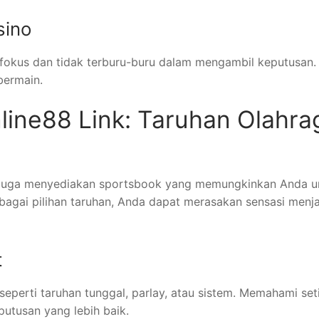
sino
p fokus dan tidak terburu-buru dalam mengambil keputusan.
bermain.
line88 Link: Taruhan Olahra
nk juga menyediakan sportsbook yang memungkinkan Anda u
bagai pilihan taruhan, Anda dapat merasakan sensasi menj
t
 seperti taruhan tunggal, parlay, atau sistem. Memahami set
utusan yang lebih baik.