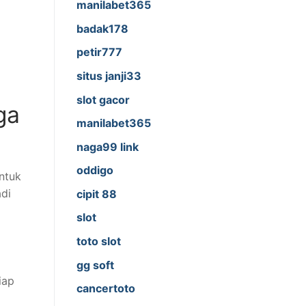
manilabet365
badak178
petir777
situs janji33
slot gacor
ga
manilabet365
naga99 link
oddigo
ntuk
adi
cipit 88
slot
toto slot
gg soft
iap
cancertoto