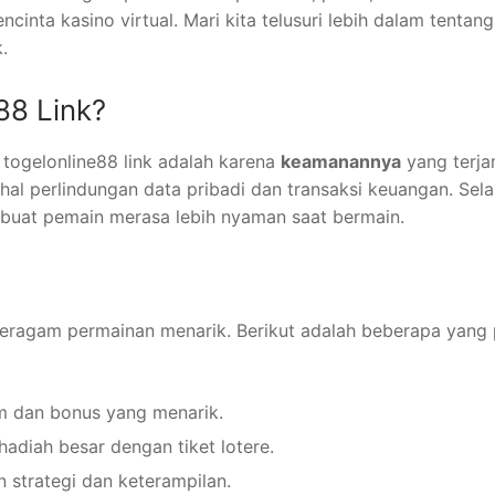
inta kasino virtual. Mari kita telusuri lebih dalam tentan
.
88 Link?
togelonline88 link adalah karena
keamanannya
yang terja
hal perlindungan data pribadi dan transaksi keuangan. Selai
buat pemain merasa lebih nyaman saat bermain.
beragam permainan menarik. Berikut adalah beberapa yang 
m dan bonus yang menarik.
iah besar dengan tiket lotere.
strategi dan keterampilan.