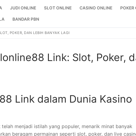
A
JUDI ONLINE
SLOT ONLINE
CASINO ONLINE
POKER 
LA
BANDAR PBN
LOT, POKER, DAN LEBIH BANYAK LAGI
online88 Link: Slot, Poker, 
8 Link dalam Dunia Kasino
k
telah menjadi istilah yang populer, menarik minat banyak
rkan beragam permainan seperti slot, poker, dan live casin