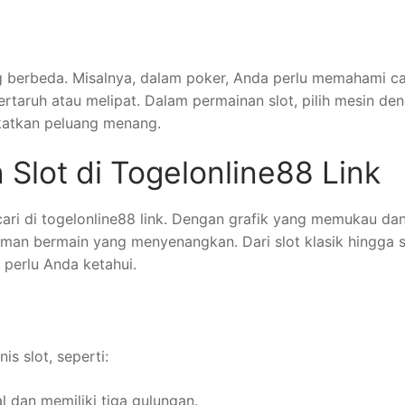
g berbeda. Misalnya, dalam poker, Anda perlu memahami c
aruh atau melipat. Dalam permainan slot, pilih mesin de
katkan peluang menang.
Slot di Togelonline88 Link
cari di togelonline88 link. Dengan grafik yang memukau da
man bermain yang menyenangkan. Dari slot klasik hingga s
 perlu Anda ketahui.
s slot, seperti:
 dan memiliki tiga gulungan.