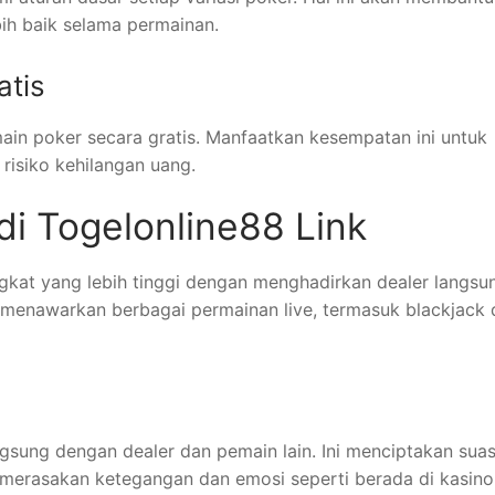
ih baik selama permainan.
atis
ain poker secara gratis. Manfaatkan kesempatan ini untuk
risiko kehilangan uang.
di Togelonline88 Link
kat yang lebih tinggi dengan menghadirkan dealer langsu
nk menawarkan berbagai permainan live, termasuk blackjack
ngsung dengan dealer dan pemain lain. Ini menciptakan sua
merasakan ketegangan dan emosi seperti berada di kasino f