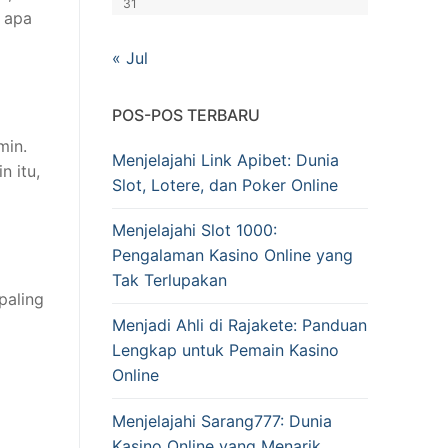
31
g apa
« Jul
POS-POS TERBARU
min.
Menjelajahi Link Apibet: Dunia
n itu,
Slot, Lotere, dan Poker Online
Menjelajahi Slot 1000:
Pengalaman Kasino Online yang
Tak Terlupakan
paling
Menjadi Ahli di Rajakete: Panduan
Lengkap untuk Pemain Kasino
Online
Menjelajahi Sarang777: Dunia
Kasino Online yang Menarik