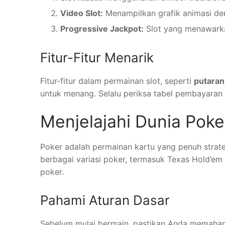
Video Slot:
Menampilkan grafik animasi de
Progressive Jackpot:
Slot yang menawarka
Fitur-Fitur Menarik
Fitur-fitur dalam permainan slot, seperti
putaran
untuk menang. Selalu periksa tabel pembayaran u
Menjelajahi Dunia Poke
Poker adalah permainan kartu yang penuh strat
berbagai variasi poker, termasuk Texas Hold’em
poker.
Pahami Aturan Dasar
Sebelum mulai bermain, pastikan Anda memahami