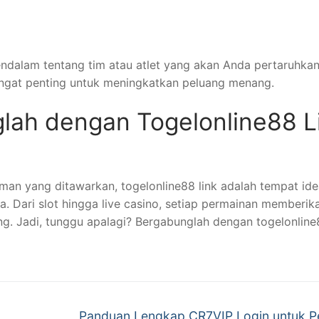
ndalam tentang tim atau atlet yang akan Anda pertaruhkan
sangat penting untuk meningkatkan peluang menang.
lah dengan Togelonline88 L
an yang ditawarkan, togelonline88 link adalah tempat ide
. Dari slot hingga live casino, setiap permainan memberik
 Jadi, tunggu apalagi? Bergabunglah dengan togelonline8
Next
Panduan Lengkap CR7VIP Login untuk P