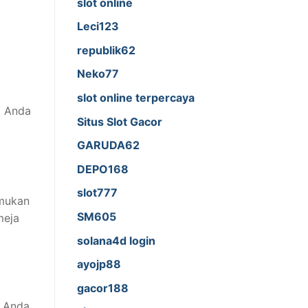
slot online
Leci123
republik62
Neko77
slot online terpercaya
g Anda
Situs Slot Gacor
GARUDA62
DEPO168
slot777
emukan
SM605
meja
solana4d login
ayojp88
gacor188
u Anda