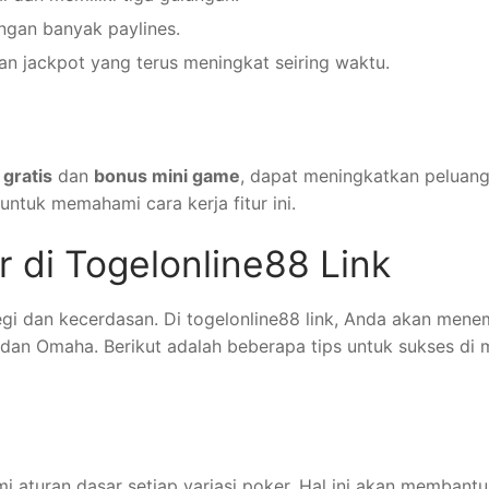
ngan banyak paylines.
n jackpot yang terus meningkat seiring waktu.
 gratis
dan
bonus mini game
, dapat meningkatkan peluan
ntuk memahami cara kerja fitur ini.
r di Togelonline88 Link
egi dan kecerdasan. Di togelonline88 link, Anda akan men
 dan Omaha. Berikut adalah beberapa tips untuk sukses di 
 aturan dasar setiap variasi poker. Hal ini akan membant