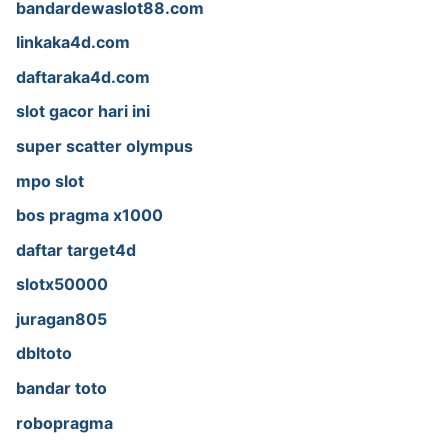
bandardewaslot88.com
linkaka4d.com
daftaraka4d.com
slot gacor hari ini
super scatter olympus
mpo slot
bos pragma x1000
daftar target4d
slotx50000
juragan805
dbltoto
bandar toto
robopragma