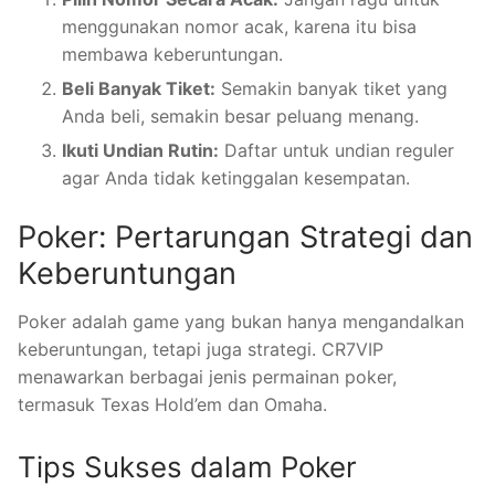
menggunakan nomor acak, karena itu bisa
membawa keberuntungan.
Beli Banyak Tiket:
Semakin banyak tiket yang
Anda beli, semakin besar peluang menang.
Ikuti Undian Rutin:
Daftar untuk undian reguler
agar Anda tidak ketinggalan kesempatan.
Poker: Pertarungan Strategi dan
Keberuntungan
Poker adalah game yang bukan hanya mengandalkan
keberuntungan, tetapi juga strategi. CR7VIP
menawarkan berbagai jenis permainan poker,
termasuk Texas Hold’em dan Omaha.
Tips Sukses dalam Poker