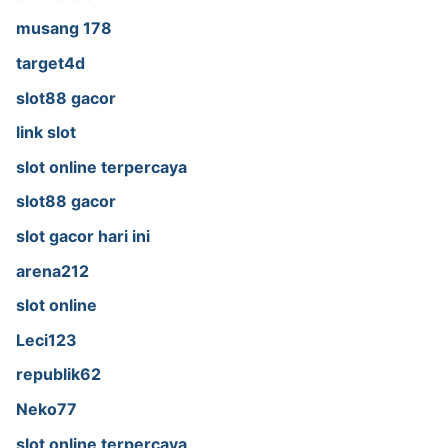
musang 178
target4d
slot88 gacor
link slot
slot online terpercaya
slot88 gacor
slot gacor hari ini
arena212
slot online
Leci123
republik62
Neko77
slot online terpercaya