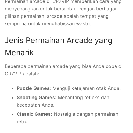
Permainan arcade di CR7VIP memberikan cara yang
menyenangkan untuk bersantai. Dengan berbagai
pilihan permainan, arcade adalah tempat yang
sempurna untuk menghabiskan waktu.
Jenis Permainan Arcade yang
Menarik
Beberapa permainan arcade yang bisa Anda coba di
CR7VIP adalah:
Puzzle Games:
Menguji ketajaman otak Anda.
Shooting Games:
Menantang refleks dan
kecepatan Anda.
Classic Games:
Nostalgia dengan permainan
retro.