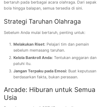
bertaruh pada berbagai acara olahraga. Dari sepak
bola hingga balapan, semua tersedia di sini.
Strategi Taruhan Olahraga
Sebelum Anda mulai bertaruh, penting untuk:
Melakukan Riset:
Pelajari tim dan pemain
sebelum memasang taruhan.
Kelola Bankroll Anda:
Tentukan anggaran dan
patuhi itu.
Jangan Terpaku pada Emosi:
Buat keputusan
berdasarkan fakta, bukan perasaan.
Arcade: Hiburan untuk Semua
Usia