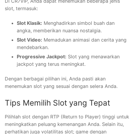
Di CR7VIP, Anda dapat menemukan beberapa jenis
slot, termasuk:
Slot Klasik:
Menghadirkan simbol buah dan
angka, memberikan nuansa nostalgia.
Slot Video:
Memadukan animasi dan cerita yang
mendebarkan.
Progressive Jackpot:
Slot yang menawarkan
jackpot yang terus meningkat.
Dengan berbagai pilihan ini, Anda pasti akan
menemukan slot yang sesuai dengan selera Anda.
Tips Memilih Slot yang Tepat
Pilihlah slot dengan RTP (Return to Player) tinggi untuk
meningkatkan peluang kemenangan Anda. Selain itu,
perhatikan juga volatilitas slot; game dengan