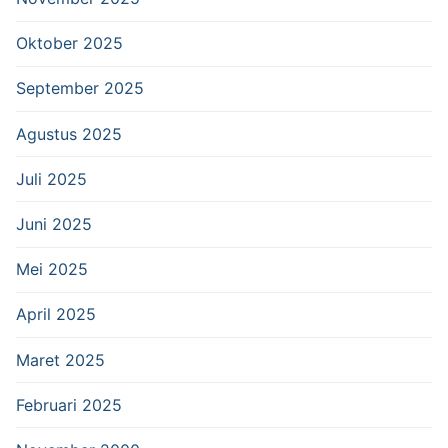
Oktober 2025
September 2025
Agustus 2025
Juli 2025
Juni 2025
Mei 2025
April 2025
Maret 2025
Februari 2025