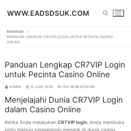
Lompat
ke
WWW.EADSDSUK.COM
konten
BERANDA
Cari:
PANDUAN LENGKAP CR7VIP LOGIN UNTUK PECINTA CASINO
ONLINE
Panduan Lengkap CR7VIP Login
untuk Pecinta Casino Online
ADMIN
15 JUNI 2026
TAK BERKATEGORI
Menjelajahi Dunia CR7VIP Login
dalam Casino Online
Ketika Anda melakukan
CR7VIP login
, Anda membuka
pintu menuju pengalaman menarik di dunia casino