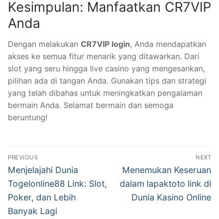
Kesimpulan: Manfaatkan CR7VIP
Anda
Dengan melakukan
CR7VIP login
, Anda mendapatkan
akses ke semua fitur menarik yang ditawarkan. Dari
slot yang seru hingga live casino yang mengesankan,
pilihan ada di tangan Anda. Gunakan tips dan strategi
yang telah dibahas untuk meningkatkan pengalaman
bermain Anda. Selamat bermain dan semoga
beruntung!
Navigasi
PREVIOUS
NEXT
pos
Previous
Next
Menjelajahi Dunia
Menemukan Keseruan
post:
post:
Togelonline88 Link: Slot,
dalam lapaktoto link di
Poker, dan Lebih
Dunia Kasino Online
Banyak Lagi