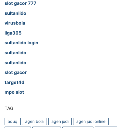
slot gacor 777
sultanlido
virusbola
liga365
sultanlido login
sultanlido
sultanlido
slot gacor
target4d
mpo slot
TAG
aduq
agen bola
agen judi
agen judi online