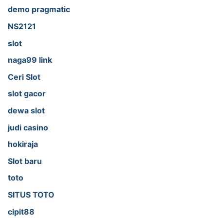
demo pragmatic
NS2121
slot
naga99 link
Ceri Slot
slot gacor
dewa slot
judi casino
hokiraja
Slot baru
toto
SITUS TOTO
cipit88