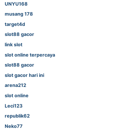
UNYU168
musang 178
target4d
slot88 gacor
link slot
slot online terpercaya
slot88 gacor
slot gacor hari ini
arena212
slot online
Leci123
republik62
Neko77