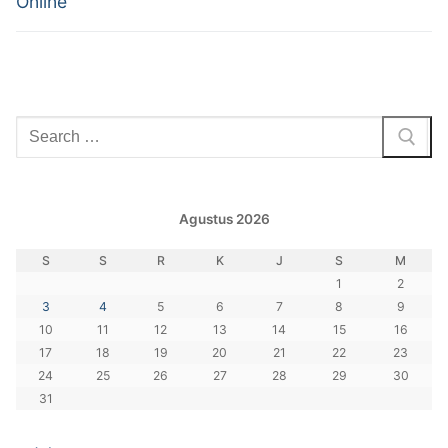
Online
Cari:
Agustus 2026
S
S
R
K
J
S
M
1
2
3
4
5
6
7
8
9
10
11
12
13
14
15
16
17
18
19
20
21
22
23
24
25
26
27
28
29
30
31