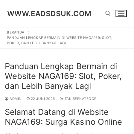
Lompat
ke
WWW.EADSDSUK.COM
konten
BERANDA
Cari:
PANDUAN LENGKAP BERMAIN DI WEBSITE NAGA169: SLOT,
POKER, DAN LEBIH BANYAK LAGI
Panduan Lengkap Bermain di
Website NAGA169: Slot, Poker,
dan Lebih Banyak Lagi
ADMIN
22 JUNI 2026
TAK BERKATEGORI
Selamat Datang di Website
NAGA169: Surga Kasino Online