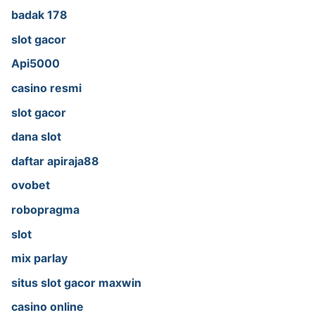
badak 178
slot gacor
Api5000
casino resmi
slot gacor
dana slot
daftar apiraja88
ovobet
robopragma
slot
mix parlay
situs slot gacor maxwin
casino online