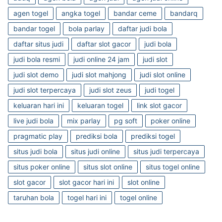
agen togel
angka togel
bandar ceme
bandarq
bandar togel
bola parlay
daftar judi bola
daftar situs judi
daftar slot gacor
judi bola
judi bola resmi
judi online 24 jam
judi slot
judi slot demo
judi slot mahjong
judi slot online
judi slot terpercaya
judi slot zeus
judi togel
keluaran hari ini
keluaran togel
link slot gacor
live judi bola
mix parlay
pg soft
poker online
pragmatic play
prediksi bola
prediksi togel
situs judi bola
situs judi online
situs judi terpercaya
situs poker online
situs slot online
situs togel online
slot gacor
slot gacor hari ini
slot online
taruhan bola
togel hari ini
togel online