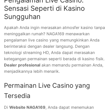
Pengalaman Live Casino:
Sensasi Seperti di Kasino
Sungguhan
Apakah Anda ingin merasakan atmosfer kasino tanpa
meninggalkan rumah? NAGA169 menawarkan
pengalaman live casino yang memungkinkan Anda
berinteraksi dengan dealer langsung. Dengan
teknologi streaming HD, Anda dapat merasakan
ketegangan permainan seperti berada di kasino fisik.
Dealer profesional
akan memandu permainan Anda,
menjadikannya lebih menarik.
Permainan Live Casino yang
Tersedia
Di
Website NAGA169
, Anda dapat menemukan