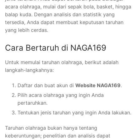
acara olahraga, mulai dari sepak bola, basket, hingga
balap kuda. Dengan analisis dan statistik yang
tersedia, Anda dapat membuat keputusan taruhan
yang lebih cerdas.
Cara Bertaruh di NAGA169
Untuk memulai taruhan olahraga, berikut adalah
langkah-langkahnya:
Daftar dan buat akun di
Website NAGA169
.
Pilih acara olahraga yang ingin Anda
pertaruhkan.
Tentukan jenis taruhan yang ingin Anda lakukan.
Taruhan olahraga bukan hanya tentang
keberuntungan; penelitian dan analisis dapat