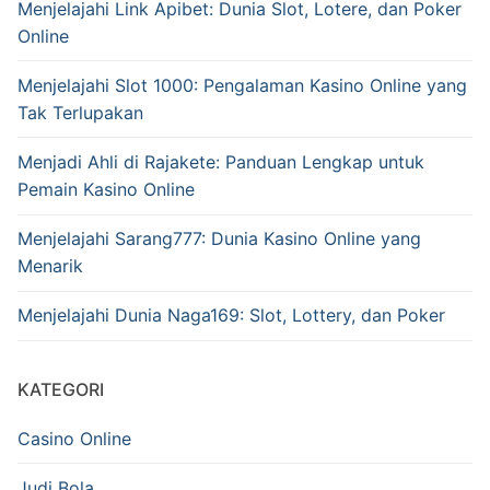
Menjelajahi Link Apibet: Dunia Slot, Lotere, dan Poker
Online
Menjelajahi Slot 1000: Pengalaman Kasino Online yang
Tak Terlupakan
Menjadi Ahli di Rajakete: Panduan Lengkap untuk
Pemain Kasino Online
Menjelajahi Sarang777: Dunia Kasino Online yang
Menarik
Menjelajahi Dunia Naga169: Slot, Lottery, dan Poker
KATEGORI
Casino Online
Judi Bola