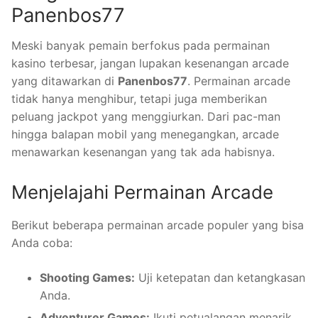
Panenbos77
Meski banyak pemain berfokus pada permainan
kasino terbesar, jangan lupakan kesenangan arcade
yang ditawarkan di
Panenbos77
. Permainan arcade
tidak hanya menghibur, tetapi juga memberikan
peluang jackpot yang menggiurkan. Dari pac-man
hingga balapan mobil yang menegangkan, arcade
menawarkan kesenangan yang tak ada habisnya.
Menjelajahi Permainan Arcade
Berikut beberapa permainan arcade populer yang bisa
Anda coba:
Shooting Games:
Uji ketepatan dan ketangkasan
Anda.
Adventurer Games:
Ikuti petualangan menarik