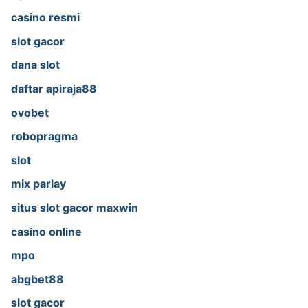
casino resmi
slot gacor
dana slot
daftar apiraja88
ovobet
robopragma
slot
mix parlay
situs slot gacor maxwin
casino online
mpo
abgbet88
slot gacor