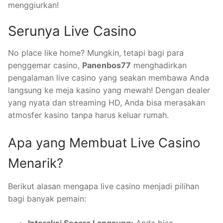
menggiurkan!
Serunya Live Casino
No place like home? Mungkin, tetapi bagi para
penggemar casino,
Panenbos77
menghadirkan
pengalaman live casino yang seakan membawa Anda
langsung ke meja kasino yang mewah! Dengan dealer
yang nyata dan streaming HD, Anda bisa merasakan
atmosfer kasino tanpa harus keluar rumah.
Apa yang Membuat Live Casino
Menarik?
Berikut alasan mengapa live casino menjadi pilihan
bagi banyak pemain: