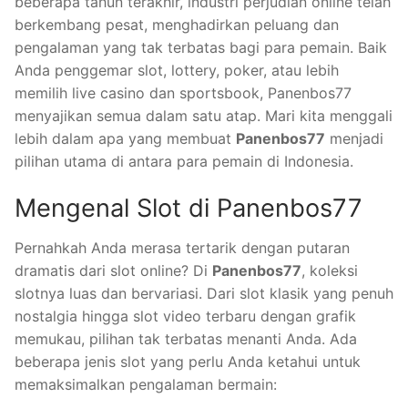
beberapa tahun terakhir, industri perjudian online telah
berkembang pesat, menghadirkan peluang dan
pengalaman yang tak terbatas bagi para pemain. Baik
Anda penggemar slot, lottery, poker, atau lebih
memilih live casino dan sportsbook, Panenbos77
menyajikan semua dalam satu atap. Mari kita menggali
lebih dalam apa yang membuat
Panenbos77
menjadi
pilihan utama di antara para pemain di Indonesia.
Mengenal Slot di Panenbos77
Pernahkah Anda merasa tertarik dengan putaran
dramatis dari slot online? Di
Panenbos77
, koleksi
slotnya luas dan bervariasi. Dari slot klasik yang penuh
nostalgia hingga slot video terbaru dengan grafik
memukau, pilihan tak terbatas menanti Anda. Ada
beberapa jenis slot yang perlu Anda ketahui untuk
memaksimalkan pengalaman bermain: