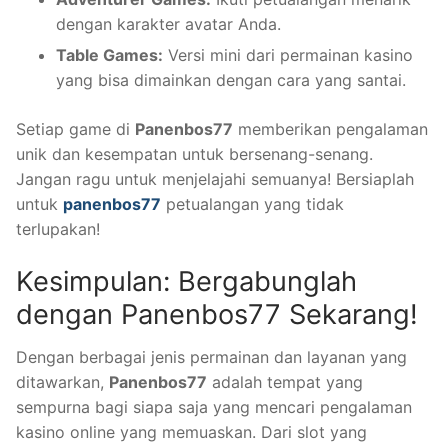
dengan karakter avatar Anda.
Table Games:
Versi mini dari permainan kasino
yang bisa dimainkan dengan cara yang santai.
Setiap game di
Panenbos77
memberikan pengalaman
unik dan kesempatan untuk bersenang-senang.
Jangan ragu untuk menjelajahi semuanya! Bersiaplah
untuk
panenbos77
petualangan yang tidak
terlupakan!
Kesimpulan: Bergabunglah
dengan Panenbos77 Sekarang!
Dengan berbagai jenis permainan dan layanan yang
ditawarkan,
Panenbos77
adalah tempat yang
sempurna bagi siapa saja yang mencari pengalaman
kasino online yang memuaskan. Dari slot yang