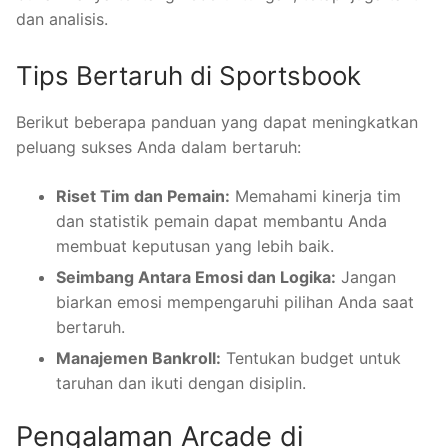
dan analisis.
Tips Bertaruh di Sportsbook
Berikut beberapa panduan yang dapat meningkatkan
peluang sukses Anda dalam bertaruh:
Riset Tim dan Pemain:
Memahami kinerja tim
dan statistik pemain dapat membantu Anda
membuat keputusan yang lebih baik.
Seimbang Antara Emosi dan Logika:
Jangan
biarkan emosi mempengaruhi pilihan Anda saat
bertaruh.
Manajemen Bankroll:
Tentukan budget untuk
taruhan dan ikuti dengan disiplin.
Pengalaman Arcade di