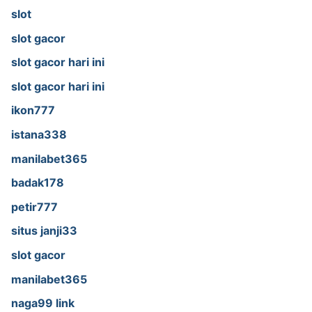
slot
slot gacor
slot gacor hari ini
slot gacor hari ini
ikon777
istana338
manilabet365
badak178
petir777
situs janji33
slot gacor
manilabet365
naga99 link