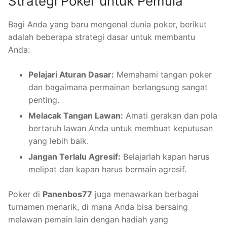
Strategi Poker untuk Pemula
Bagi Anda yang baru mengenal dunia poker, berikut
adalah beberapa strategi dasar untuk membantu
Anda:
Pelajari Aturan Dasar:
Memahami tangan poker
dan bagaimana permainan berlangsung sangat
penting.
Melacak Tangan Lawan:
Amati gerakan dan pola
bertaruh lawan Anda untuk membuat keputusan
yang lebih baik.
Jangan Terlalu Agresif:
Belajarlah kapan harus
melipat dan kapan harus bermain agresif.
Poker di
Panenbos77
juga menawarkan berbagai
turnamen menarik, di mana Anda bisa bersaing
melawan pemain lain dengan hadiah yang