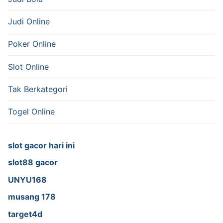
Judi Online
Poker Online
Slot Online
Tak Berkategori
Togel Online
slot gacor hari ini
slot88 gacor
UNYU168
musang 178
target4d