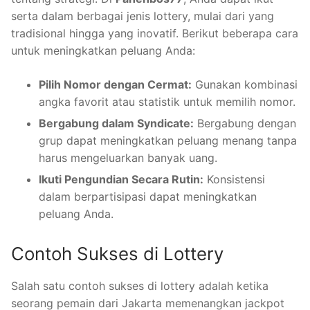
serta dalam berbagai jenis lottery, mulai dari yang
tradisional hingga yang inovatif. Berikut beberapa cara
untuk meningkatkan peluang Anda:
Pilih Nomor dengan Cermat:
Gunakan kombinasi
angka favorit atau statistik untuk memilih nomor.
Bergabung dalam Syndicate:
Bergabung dengan
grup dapat meningkatkan peluang menang tanpa
harus mengeluarkan banyak uang.
Ikuti Pengundian Secara Rutin:
Konsistensi
dalam berpartisipasi dapat meningkatkan
peluang Anda.
Contoh Sukses di Lottery
Salah satu contoh sukses di lottery adalah ketika
seorang pemain dari Jakarta memenangkan jackpot