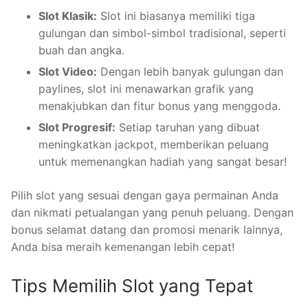
Slot Klasik:
Slot ini biasanya memiliki tiga
gulungan dan simbol-simbol tradisional, seperti
buah dan angka.
Slot Video:
Dengan lebih banyak gulungan dan
paylines, slot ini menawarkan grafik yang
menakjubkan dan fitur bonus yang menggoda.
Slot Progresif:
Setiap taruhan yang dibuat
meningkatkan jackpot, memberikan peluang
untuk memenangkan hadiah yang sangat besar!
Pilih slot yang sesuai dengan gaya permainan Anda
dan nikmati petualangan yang penuh peluang. Dengan
bonus selamat datang dan promosi menarik lainnya,
Anda bisa meraih kemenangan lebih cepat!
Tips Memilih Slot yang Tepat