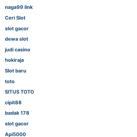
naga99 link
Ceri Slot
slot gacor
dewa slot
judi casino
hokiraja
Slot baru
toto
SITUS TOTO
cipit88
badak 178
slot gacor
Api5000